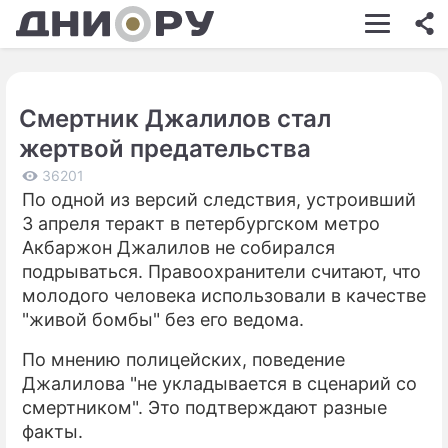
ШОУ-БИЗНЕС
АВТО
Смертник Джалилов стал
КИНО
жертвой предательства
НЕДВИЖИМОСТЬ
36201
По одной из версий следствия, устроивший
ЗДОРОВЬЕ
3 апреля теракт в петербургском метро
ЭКОНОМИКА
Акбаржон Джалилов не собирался
подрываться. Правоохранители считают, что
ПРОИСШЕСТВИЯ
молодого человека использовали в качестве
"живой бомбы" без его ведома.
СОННИК
По мнению полицейских, поведение
СТИЛЬ ЖИЗНИ
Джалилова "не укладывается в сценарий со
СЕРИАЛЫ
смертником". Это подтверждают разные
факты.
ИГРЫ