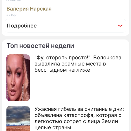
Валерия Нарская
автор
Подробнее
Топ новостей недели
"Фу, оторопь просто!": Волочкова
По теме
вывалила срамные места в
бесстыдном неглиже
Продолжение: По делу о
взрыве в метро Петербурга
задержаны восемь человек
Ужасная гибель за считанные дни:
объявлена катастрофа, которая с
легкостью сотрет с лица Земли
целые страны