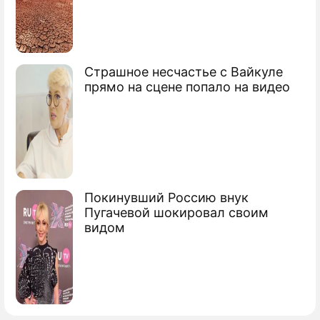
Смертник Джалилов собирался
взорвать другую станцию
Семья питерского смертника исчезла
Страшное несчастье с Вайкуле
перед терактом
прямо на сцене попало на видео
В СК подтвердили личность
петербургского смертника
Сюжеты
Теракт в Питере
Покинувший Россию внук
Пугачевой шокировал своим
видом