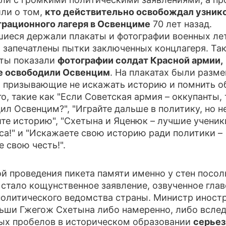
ли о том,
кто действительно освобождал узник
ПРЕСС-РЕЛИЗЫ
рационного лагеря в Освенциме
70 лет назад.
иеся держали плакаты и фотографии военных лет
О ПРОЕКТЕ
 запечатлены пытки заключенных концлагеря. Та
ты показали
фотографии солдат Красной армии,
е освободили Освенцим
. На плакатах были разм
, призывающие не искажать историю и помнить о
о, такие как "Если Советская армия – оккупанты, 
ил Освенцим?", "Играйте дальше в политику, но н
те историю", "Схетына и Яценюк – лучшие ученик
са!" и "Искажаете свою историю ради политики –
е свою честь!".
й проведения пикета памяти именно у стен посол
стало кощунственное заявление, озвученное гла
олитического ведомства страны. Министр иност
ьши Гжегож Схетына либо намеренно, либо всле
ых пробелов в историческом образовании
серьез