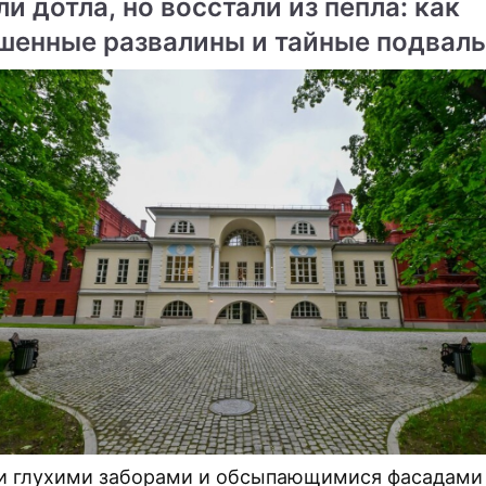
и дотла, но восстали из пепла: как
х проблемных участков магистрали.
шенные развалины и тайные подвал
цы обрели вторую жизнь
и глухими заборами и обсыпающимися фасадами