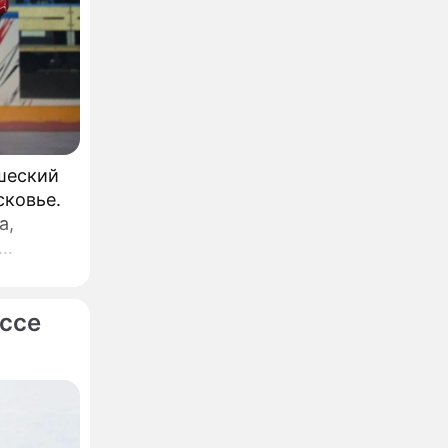
шеский
сковье.
а,
ссе