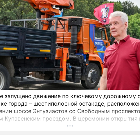
е запущено движение по ключевому дорожному 
оке города – шестиполосной эстакаде, расположе
ении шоссе Энтузиастов со Свободным проспект
енским проездом. В церемонии открытия принял
 мэр Москвы Сергей Собянин, который подчеркну
ическую важность новой развязки для разгрузки 