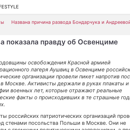
IFESTYLE
ШОУ-БИЗНЕС
ты
Названа причина развода Бондарчука и Андреево
АВТО
КИНО
а показала правду об Освенциме
НЕДВИЖИМОСТЬ
ЗДОРОВЬЕ
годовщины освобождения Красной армией
рационного лагеря Аушвиц в Освенциме российс
ЭКОНОМИКА
ические организации провели пикет напротив по
ПРОИСШЕСТВИЯ
в Москве. Активисты держали в руках плакаты и
фии военных лет, которые отражают реальные
СОННИК
еские факты о происходивших в те страшные го
х.
СТИЛЬ ЖИЗНИ
ты российских патриотических организаций пров
СЕРИАЛЫ
од стенами посольства Польши в Москве. Они не
ИГРЫ
ли с громкими политическими заявлениями, а пр