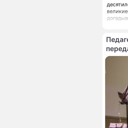
глупость!": разъяренная
десятил
Волочкова публично
великие
унизила дочь и зятя
догадыв
Уехавшая из России
10:55
Пугачева перенесла
тяжелейшую операцию
Педаг
Неожиданно всплыла
09:28
пикантная причина
перед
развода Паулины
Андреевой и Федора
Бондарчука
Огонь с небес сожжет
00:22
урожай и дом:
страшный запрет 6
августа, о котором
молчат старики
От Преснякова до
18:13
Байсарова: сияющая
Орбакайте вывезла в
Европу всех детей от
разных мужчин
"Срочно выходить из
17:19
роли": перепуганная