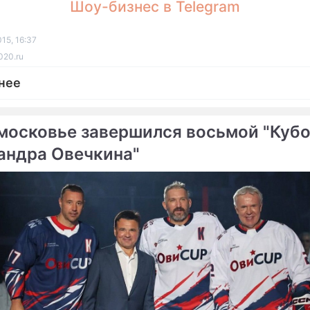
Шоу-бизнес в Telegram
15, 16:37
020.ru
нее
московье завершился восьмой "Куб
андра Овечкина"
ме
Г: Освенцим освободила
Лавров рассказал о кощ
я армия
Польши
ину не дали рассказать
Чуркин дал полякам уро
енциме
истории