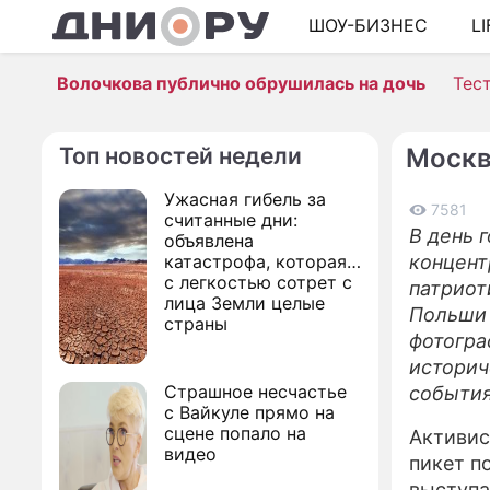
ШОУ-БИЗНЕС
L
Волочкова публично обрушилась на дочь
Тес
Топ новостей недели
Москв
Ужасная гибель за
7581
считанные дни:
В день 
объявлена
катастрофа, которая
концент
с легкостью сотрет с
патриот
лица Земли целые
Польши 
страны
фотогра
историч
Страшное несчастье
события
с Вайкуле прямо на
сцене попало на
Активис
видео
пикет п
выступа