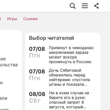
й
Игры
Сонник
Выбор читателей
Привезут в чемоданах:
07/08
неизлечимая зараза
Птн
может вскоре
кие
проникнуть в Россию
сольства
Дочь Сябитовой
07/08
обнажилась перед
Птн
хейтерами: спустила
ды
штаны и показала
трусы
Ни в коем случае не
08/08
берите это в руки:
ели
Сбт
опасный запрет 8
августа, который
осто