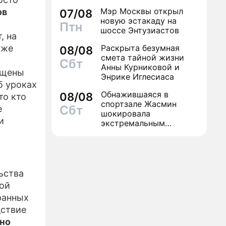
может навсегда зашить
Мэр Москвы открыл
ов
07/08
женское счастье
новую эстакаду на
Птн
шоссе Энтузиастов
, на
кже
Раскрыта безумная
08/08
смета тайной жизни
Сбт
Анны Курниковой и
ещены
Энрике Иглесиаса
б уроках
Обнажившаяся в
08/08
то кто
спортзале Жасмин
Сбт
е
шокировала
и
экстремальным
преображением
ьства
вой
ранных
дствие
но