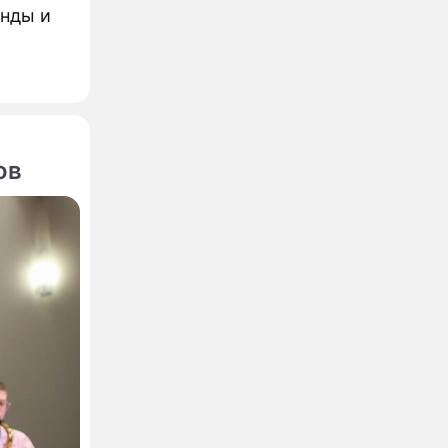
енды и
ов