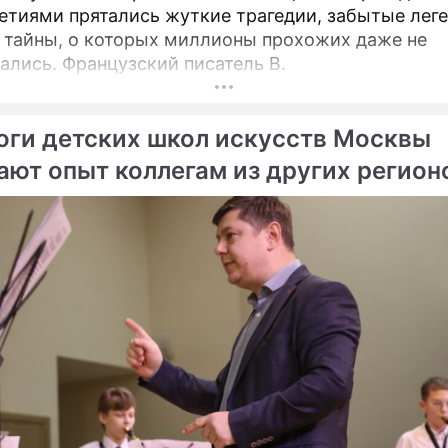
етиями прятались жуткие трагедии, забытые лег
 тайны, о которых миллионы прохожих даже не
ались. Французский писатель В.
оги детских школ искусств Москвы
ают опыт коллегам из других регион