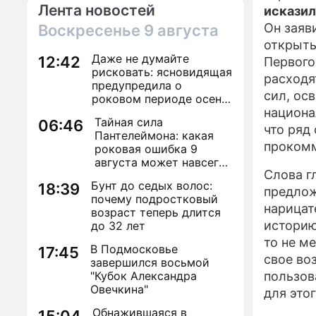
Лента новостей
искази
Он заяв
Воскресенье
9 августа
открыты
Даже не думайте
12:42
Первого
рисковать: ясновидящая
расходя
предупредила о
сил, ос
роковом периоде осени
2026 года
национа
Тайная сила
06:46
что ряд
Пантелеймона: какая
прокомм
роковая ошибка 9
августа может навсегда
Слова г
лишить здоровья
Бунт до седых волос:
18:39
предлож
почему подростковый
нарицат
возраст теперь длится
историю
до 32 лет
то не м
В Подмосковье
17:45
свое во
завершился восьмой
"Кубок Александра
пользов
Овечкина"
для это
Обнажившаяся в