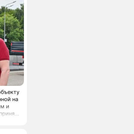
объекту
нной на
ом и
л
одного