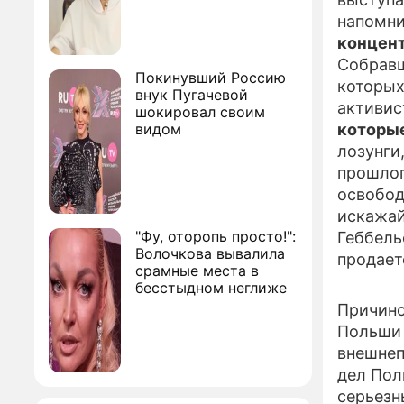
напомни
концент
Собравш
Покинувший Россию
которых
внук Пугачевой
активис
шокировал своим
видом
которы
лозунги
прошлог
освобод
искажай
"Фу, оторопь просто!":
Геббель
Волочкова вывалила
продает
срамные места в
бесстыдном неглиже
Причино
Польши 
внешнеп
дел Пол
серьезн