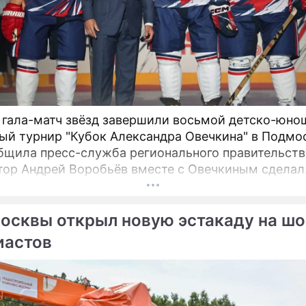
 гала-матч звёзд завершили восьмой детско-юно
ый турнир "Кубок Александра Овечкина" в Подмо
бщила пресс-служба регионального правительств
тор Андрей Воробьёв вместе с Овечкиным сделал
ческое сбрасывание шайбы на «Арене Мытищи».
осквы открыл новую эстакаду на шо
иастов