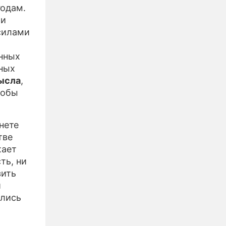
годам.
ли
силами
енных
ных
мысла
,
тобы
нете
тве
жает
ть, ни
зить
и
ались