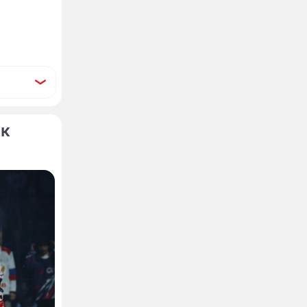
ок
унстве
к