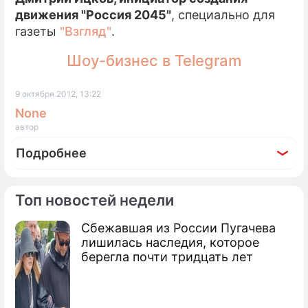
движения "Россия 2045"
, специально для
газеты
"Взгляд"
.
Шоу-бизнес в Telegram
9 октября 2012, 13:22
None
автор
Подробнее
Топ новостей недели
Сбежавшая из России Пугачева
По теме
лишилась наследия, которое
берегла почти тридцать лет
В России появится партия "Эволюция
2045"