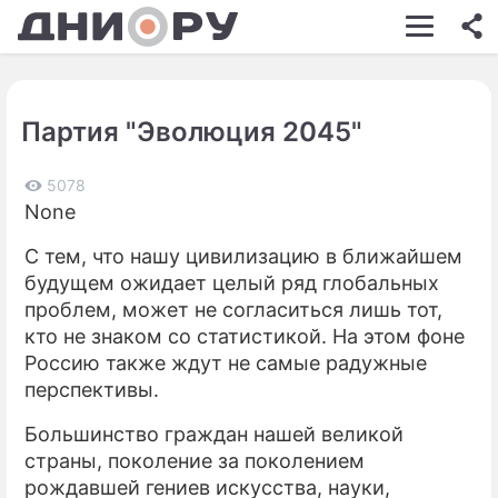
ШОУ-БИЗНЕС
АВТО
Партия "Эволюция 2045"
КИНО
НЕДВИЖИМОСТЬ
5078
None
ЗДОРОВЬЕ
С тем, что нашу цивилизацию в ближайшем
ЭКОНОМИКА
будущем ожидает целый ряд глобальных
проблем, может не согласиться лишь тот,
ПРОИСШЕСТВИЯ
кто не знаком со статистикой. На этом фоне
Россию также ждут не самые радужные
СОННИК
перспективы.
СТИЛЬ ЖИЗНИ
Большинство граждан нашей великой
СЕРИАЛЫ
страны, поколение за поколением
рождавшей гениев искусства, науки,
ИГРЫ