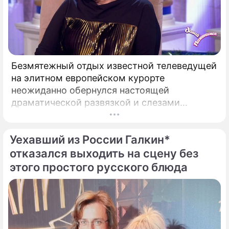
Безмятежный отдых известной телеведущей
на элитном европейском курорте
неожиданно обернулся настоящей
драматической развязкой и слезами
отчаяния. Роскошный отпуск популярной
телеведущей и заслуженной артистки
Уехавший из России Галкин*
России Ларисы Гузеевой на побережье
Болгарии неожиданно омрачился тяжелыми
отказался выходить на сцену без
переживаниями.
этого простого русского блюда