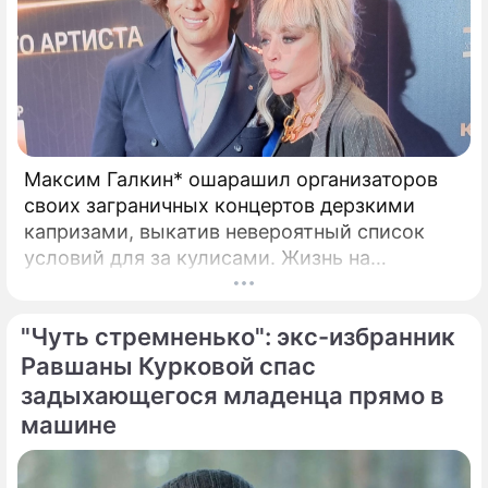
Максим Галкин* ошарашил организаторов
своих заграничных концертов дерзкими
капризами, выкатив невероятный список
условий для за кулисами. Жизнь на
чужбине, похоже, заставила беглого
шоумена Максима Галкина* по-новому
"Чуть стремненько": экс-избранник
взглянуть на привычные вещи и вспомнить о
своих истоках.
Равшаны Курковой спас
задыхающегося младенца прямо в
машине