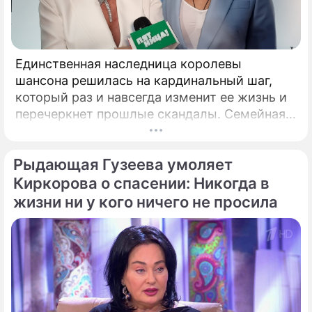
Единственная наследница королевы
шансона решилась на кардинальный шаг,
который раз и навсегда изменит ее жизнь и
перечеркнет прошлые скандалы. Семейная
драма королевы городского романса
Любови Успенской и ее наследницы Татьяны
Рыдающая Гузеева умоляет
Плаксиной выходят на абсолютно новый,
трогательный уровень.
Киркорова о спасении: Никогда в
жизни ни у кого ничего не просила