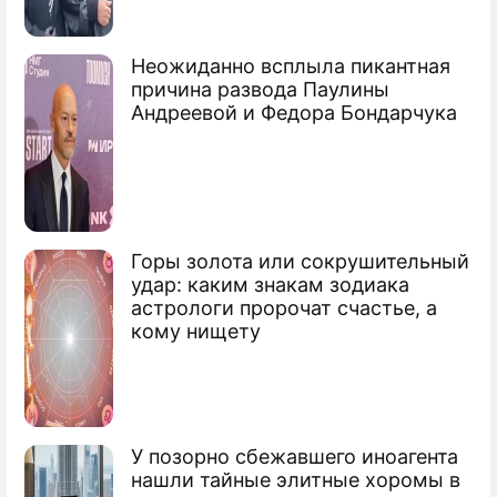
На изучение бессмертия выделили $5
млн
Неожиданно всплыла пикантная
Бессмертие могут вписать в
причина развода Паулины
Конституцию
Андреевой и Федора Бондарчука
Далай-лама поддержал "Россию 2045"
Горы золота или сокрушительный
удар: каким знакам зодиака
астрологи пророчат счастье, а
кому нищету
У позорно сбежавшего иноагента
нашли тайные элитные хоромы в