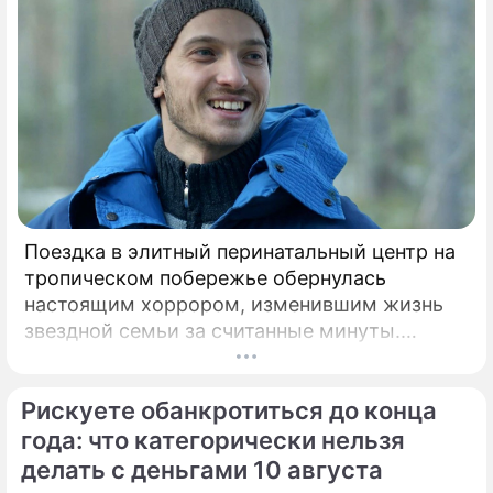
Поездка в элитный перинатальный центр на
тропическом побережье обернулась
настоящим хоррором, изменившим жизнь
звездной семьи за считанные минуты.
Роскошная жизнь в Центральной Америке и
мечты об идеальных родах с видом на
Рискуете обанкротиться до конца
Панамский залив едва не закончились
трагедией для экс-возлюбленного актрисы
года: что категорически нельзя
Равшаны Курковой.
делать с деньгами 10 августа