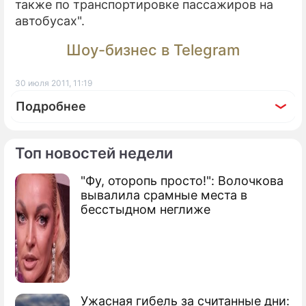
также по транспортировке пассажиров на
автобусах".
Шоу-бизнес в Telegram
30 июля 2011, 11:19
Подробнее
Топ новостей недели
"Фу, оторопь просто!": Волочкова
По теме
вывалила срамные места в
бесстыдном неглиже
В аэропортах Кубани застряли сотни
человек
Авиакомпания "КрасЭйр" признана
банкротом
Ужасная гибель за считанные дни: