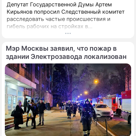
Депутат Государственной Думы Артем
Кирьянов попросил Следственный комитет
расследовать частые происшествия и
гибель рабочих на стройках в
Калининградской области.
Соответствующее обращение (копия есть в
Мэр Москвы заявил, что пожар в
распоряжении редакции) депутат направил
6 февраля 2025 года председателю СК РФ
здании Электрозавода локализован
Александру Бастрыкину. В письме Кирьянов
отмечает, что число несчастных случаев в
регионе продолжает расти.