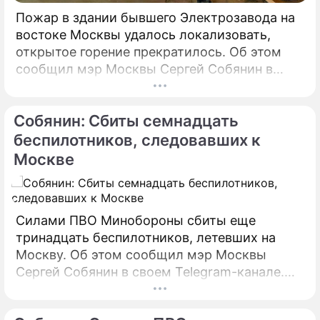
Пожар в здании бывшего Электрозавода на
востоке Москвы удалось локализовать,
открытое горение прекратилось. Об этом
сообщил мэр Москвы Сергей Собянин в
своем Telegram-канале. По его словам, в
настоящий момент силами МЧС
Собянин: Сбиты семнадцать
предпринимаются все меры по ликвидации
пожара.
беспилотников, следовавших к
Москве
Силами ПВО Минобороны сбиты еще
тринадцать беспилотников, летевших на
Москву. Об этом сообщил мэр Москвы
Сергей Собянин в своем Telegram-канале.
БПЛА уничтожены в городских округах
Раменское, Домодедово и Коломна.