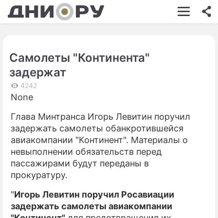
ШОУ-БИЗНЕС
АВТО
Самолеты "Континента"
КИНО
задержат
НЕДВИЖИМОСТЬ
4242
None
ЗДОРОВЬЕ
Глава Минтранса Игорь Левитин поручил
ЭКОНОМИКА
задержать самолеты обанкротившейся
ПРОИСШЕСТВИЯ
авиакомпании "Континент". Материалы о
невыполнении обязательств перед
СОННИК
пассажирами будут переданы в
прокуратуру.
СТИЛЬ ЖИЗНИ
"
Игорь Левитин поручил Росавиации
СЕРИАЛЫ
задержать самолеты авиакомпании
ИГРЫ
"Континент"
для предотвращения их