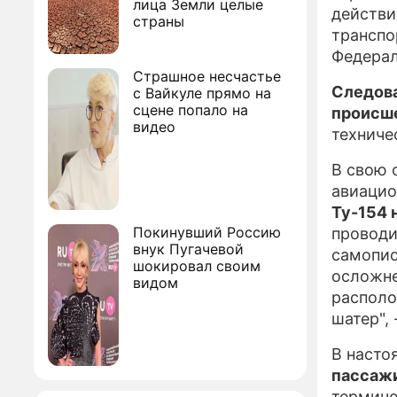
лица Земли целые
действи
страны
транспо
Федерал
Страшное несчастье
Следова
с Вайкуле прямо на
сцене попало на
происше
видео
техниче
В свою 
авиацио
Ту-154 
Покинувший Россию
проводи
внук Пугачевой
самопис
шокировал своим
осложне
видом
располо
шатер",
В насто
пассаж
термиче