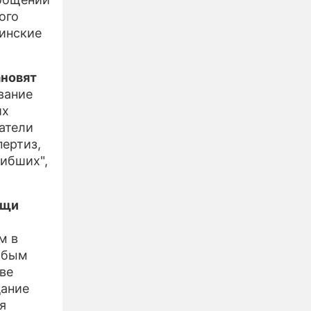
ого
цинские
ановят
вание
их
атели
ертиз,
гибших",
ощи
м в
собым
ве
дание
я