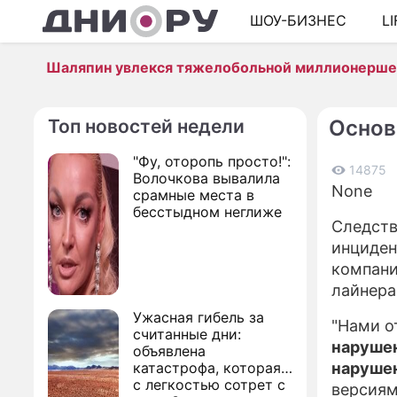
ШОУ-БИЗНЕС
L
Шаляпин увлекся тяжелобольной миллионерш
Топ новостей недели
Основ
"Фу, оторопь просто!":
14875
Волочкова вывалила
None
срамные места в
бесстыдном неглиже
Следств
инциден
компани
лайнера
Ужасная гибель за
"Нами о
считанные дни:
нарушен
объявлена
катастрофа, которая
нарушен
с легкостью сотрет с
версиям