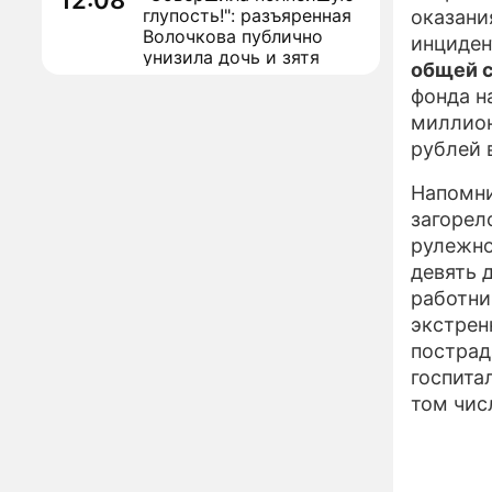
12:08
глупость!": разъяренная
оказани
Волочкова публично
инциден
унизила дочь и зятя
общей с
Уехавшая из России
10:55
фонда н
Пугачева перенесла
миллион
тяжелейшую операцию
рублей 
Неожиданно всплыла
09:28
пикантная причина
Напомни
развода Паулины
загорел
Андреевой и Федора
рулежно
Бондарчука
Огонь с небес сожжет
девять 
00:22
урожай и дом:
работни
страшный запрет 6
экстрен
августа, о котором
пострад
молчат старики
От Преснякова до
18:13
госпита
Байсарова: сияющая
том чис
Орбакайте вывезла в
Европу всех детей от
разных мужчин
"Срочно выходить из
17:19
роли": перепуганная