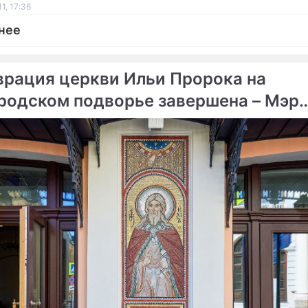
1, 17:36
нее
врация церкви Ильи Пророка на
родском подворье завершена – Мэр
ме
вы
порту сгорел рейс Сургут-
Найдены самописцы сго
а
Ту-154
тастрофа унесла жизни
оделей