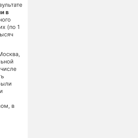
зультате
и в
ного
х (по 1
тысяч
Москва,
льной
 числе
ть
были
и
ом, в