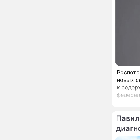
элитные хоромы в
столице
Разрушает не только
14:45
легкие: что на самом
деле происходит с
организмом, когда
рядом кто-то курит
Служебному корпусу в
13:34
Потаповском переулке
вернули исторический
облик
Роспотр
Собянин: Московские
13:29
проекты помогают
новых с
развитию регионов
к содержани
федерал
Застуканный с поличным
12:14
Ваня Дмитриенко
либо тр
жестко подставил
председ
родную сестру
Павил
В Котельниках к началу
10:50
диагн
учебного года откроют
образовательный