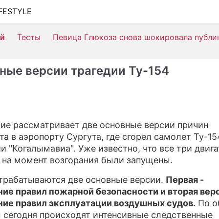
IFESTYLE
ШОУ-БИЗНЕС
ей
Тесты
Певица Глюкоза снова шокировала публи
АВТО
КИНО
ные версии трагедии Ту-154
НЕДВИЖИМОСТЬ
ЗДОРОВЬЕ
ЭКОНОМИКА
ие рассматривает две основные версии причин
та в аэропорту Сургута, где сгорел самолет Ту-15
ПРОИСШЕСТВИЯ
и "Когалымавиа". Уже известно, что все три двиг
СОННИК
 на момент возгорания были запущены.
СТИЛЬ ЖИЗНИ
трабатываются две основные версии.
Первая -
ие правил пожарной безопасности и вторая верс
СЕРИАЛЫ
ие правил эксплуатации воздушных судов.
По о
 сегодня происходят интенсивные следственные
ИГРЫ