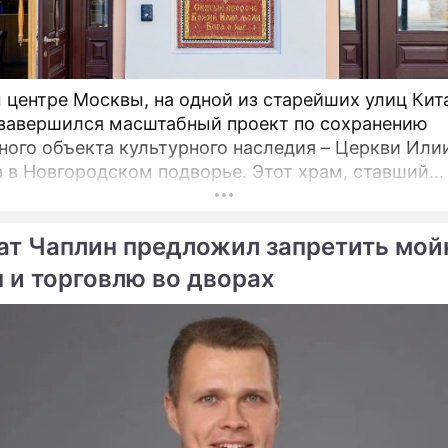
 центре Москвы, на одной из старейших улиц Кит
 завершился масштабный проект по сохранению
ного объекта культурного наследия – Церкви Или
овгородском подворье. Этот храм, ставший
турной доминантой улицы Ильинки и давший ей н
ется для прихожан и ценителей древнерусского
ат Чаплин предложил запретить мой
ва после шести лет беспрецедентно сложных
ационных работ.
 и торговлю во дворах