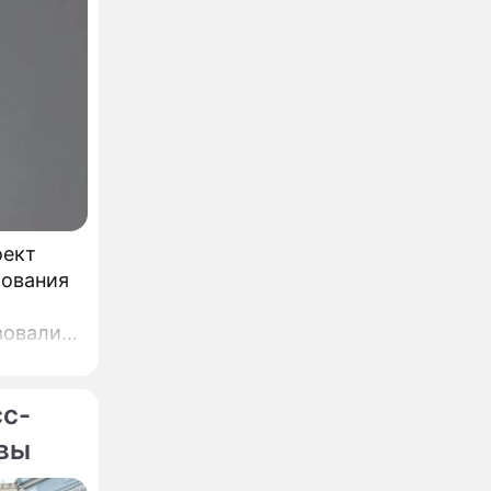
оект
бования
вовали,
,
ин.
сс-
квы