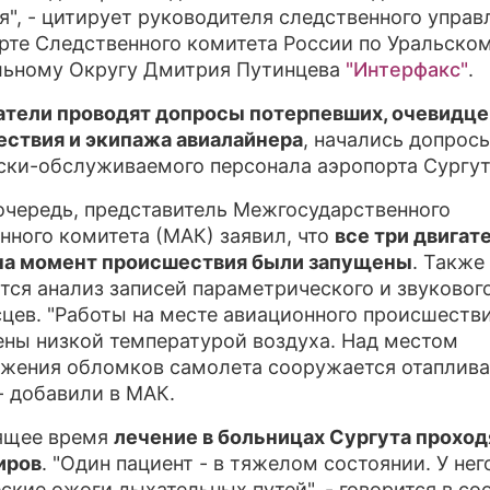
я", - цитирует руководителя следственного управ
ПРЕСС-РЕЛИЗЫ
рте Следственного комитета России по Уральско
ьному Округу Дмитрия Путинцева
"Интерфакс"
.
О ПРОЕКТЕ
тели проводят допросы потерпевших, очевидце
ствия и экипажа авиалайнера
, начались допрос
ски-обслуживаемого персонала аэропорта Сургут
очередь, представитель Межгосударственного
нного комитета (МАК) заявил, что
все три двигат
на момент происшествия были запущены
. Также
тся анализ записей параметрического и звуковог
цев. "Работы на месте авиационного происшеств
ны низкой температурой воздуха. Над местом
жения обломков самолета сооружается отаплив
 - добавили в МАК.
ящее время
лечение в больницах Сургута проход
иров
. "Один пациент - в тяжелом состоянии. У нег
ские ожоги дыхательных путей", - говорится в с