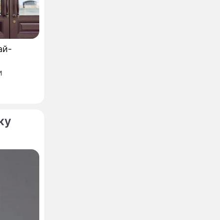
ай-
и
азвание,
ку