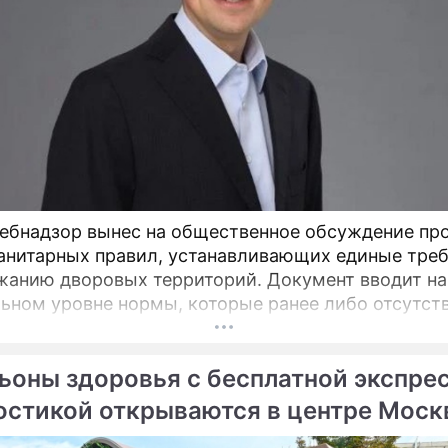
ебнадзор вынес на общественное обсуждение пр
анитарных правил, устанавливающих единые тре
ю дворовых территорий. Документ вводит на
ьном уровне нормы, которые ранее либо отсутст
актовались по-разному, пояснил депутат Госдумы
атель Союза дачников Подмосковья» Никита Чапл
ьоны здоровья с бесплатной экспре
остикой открываются в центре Мос