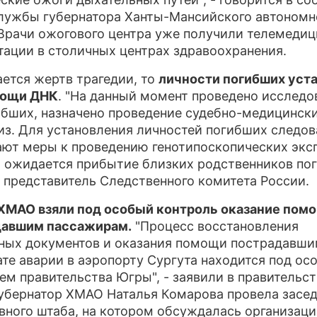
лужбы губернатора Ханты-Мансийского автономн
 Врачи ожогового центра уже получили телемеди
тации в столичных центрах здравоохранения.
ается жертв трагедии, то
личности погибших уст
мощи ДНК
. "На данный момент проведено исследо
ибших, назначено проведение судебно-медицинск
из. Для установления личностей погибших следов
ют меры к проведению генотипоскопических эксп
о ожидается прибытие близких родственников по
л представитель Следственного комитета России.
ХМАО взяли под особый контроль оказание пом
давшим пассажирам.
"Процесс восстановления
ных документов и оказания помощи пострадавши
ате аварии в аэропорту Сургута находится под о
ем правительства Югры", - заявили в правительст
убернатор ХМАО Наталья Комарова провела засе
вного штаба, на котором обсуждалась организаци