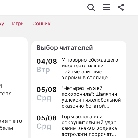
ку
Игры
Сонник
Выбор читателей
У позорно сбежавшего
04/08
иноагента нашли
Втр
тайные элитные
хоромы в столице
4
"Четырех мужей
05/08
ателя
похоронила": Шаляпин
Срд
увлекся тяжелобольной
сказочно богатой
дамой
Горы золота или
05/08
ия - это
сокрушительный удар:
Срд
беим
каким знакам зодиака
астрологи пророчат