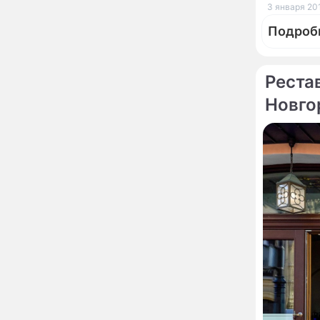
3 января 201
Бородина едва не увела
чужого мужа на красной
Подроб
дорожке
Депутат Чаплин
15:14
предложил запретить
мойку машин и
Реста
торговлю во дворах
Новго
Внезапно отменивший
15:08
По те
Моск
концерты Григорий Лепс
сделал важное
В аэро
заявление
Москв
"Четырех мужей
13:36
Авиака
похоронила": Шаляпин
увлекся тяжелобольной
трех м
сказочно богатой дамой
Павильоны здоровья с
12:46
бесплатной экспресс-
диагностикой
открываются в центре
Москвы
Ученые нашли способ
11:49
заблокировать самые