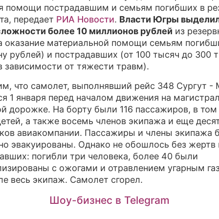
я помощи пострадавшим и семьям погибших в ре
та, передает
РИА Новости
.
Власти Югры выделил
ложности более 10 миллионов рублей
из резерв
а оказание материальной помощи семьям погибши
у рублей) и пострадавших (от 100 тысяч до 300 
в зависимости от тяжести травм).
м, что самолет, выполнявший рейс 348 Сургут - 
ся 1 января перед началом движения на магистра
й дорожке. На борту были 116 пассажиров, в том
детей, а также восемь членов экипажа и еще деся
ков авиакомпании. Пассажиры и члены экипажа 
но эвакуированы. Однако не обошлось без жертв 
авших: погибли три человека, более 40 были
лизированы с ожогами и отравлением угарным газ
ле весь экипаж. Самолет сгорел.
Шоу-бизнес в Telegram