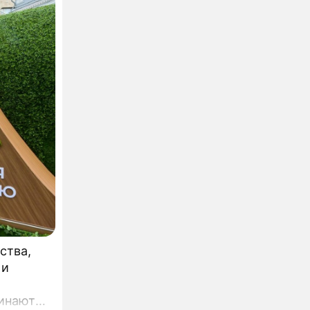
ства,
 и