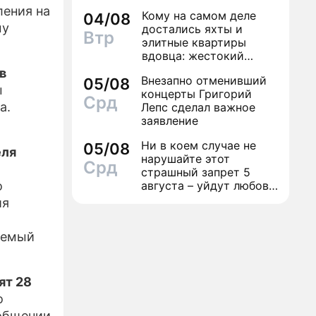
счастье, а кому нищету
ления на
Кому на самом деле
04/08
му
достались яхты и
Втр
элитные квартиры
вдовца: жестокий
финал легенды шансона
в
Внезапно отменивший
05/08
Вилли Токарева
ы
концерты Григорий
Срд
а.
Лепс сделал важное
заявление
Ни в коем случае не
05/08
еля
нарушайте этот
Срд
страшный запрет 5
о
августа – уйдут любовь
и деньги
ия
аемый
ят 28
о
ообщении