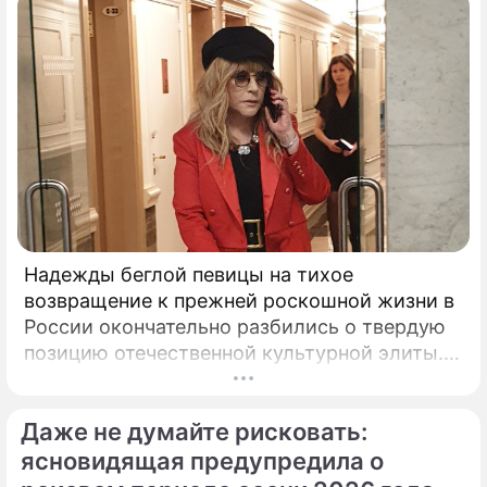
Надежды беглой певицы на тихое
возвращение к прежней роскошной жизни в
России окончательно разбились о твердую
позицию отечественной культурной элиты.
Эпопея вокруг возможного камбэка 75-
летней Аллы Пугачевой на отечественную
Даже не думайте рисковать:
сцену приобрела абсолютно
бескомпромиссный характер.
ясновидящая предупредила о