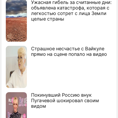
Ужасная гибель за считанные дни:
По теме
объявлена катастрофа, которая с
легкостью сотрет с лица Земли
На турецком курорте пропала
целые страны
росссиянка
Турция готовит России торговые
преграды
Страшное несчастье с Вайкуле
Турция пустила корабли США в Черное
прямо на сцене попало на видео
море
Покинувший Россию внук
Пугачевой шокировал своим
видом