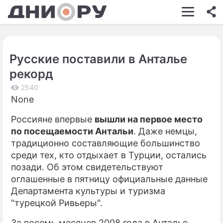
ШОУ-БИЗНЕС
АВТО
Русские поставили в Анталье
КИНО
рекорд
НЕДВИЖИМОСТЬ
2540
None
ЗДОРОВЬЕ
Россияне впервые
вышли на первое место
ЭКОНОМИКА
по посещаемости Антальи
. Даже немцы,
ПРОИСШЕСТВИЯ
традиционно составляющие большинство
среди тех, кто отдыхает в Турции, остались
СОННИК
позади. Об этом свидетельствуют
оглашенные в пятницу официальные данные
СТИЛЬ ЖИЗНИ
Департамента культуры и туризма
СЕРИАЛЫ
"турецкой Ривьеры".
ИГРЫ
За восемь месяцев 2008 года в Анталье