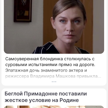
Самоуверенная блондинка столкнулась с
суровыми испытаниями прямо на дороге.
Эпатажная дочь знаменитого актера и
режиссера Владимира Машкова привыкла
ярко и без купюр делиться с подписчиками
практически каждым своим шагом.
Беглой Примадонне поставили
жесткое условие на Родине