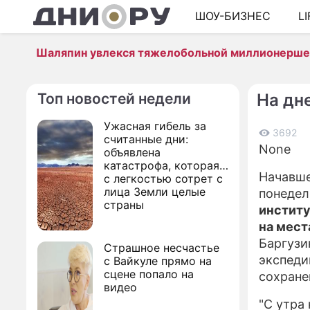
ШОУ-БИЗНЕС
L
Шаляпин увлекся тяжелобольной миллионерш
Топ новостей недели
На дн
Ужасная гибель за
3692
считанные дни:
None
объявлена
катастрофа, которая
Начавше
с легкостью сотрет с
лица Земли целые
понеде
страны
институ
на мест
Баргузи
Страшное несчастье
экспеди
с Вайкуле прямо на
сцене попало на
сохране
видео
"С утра