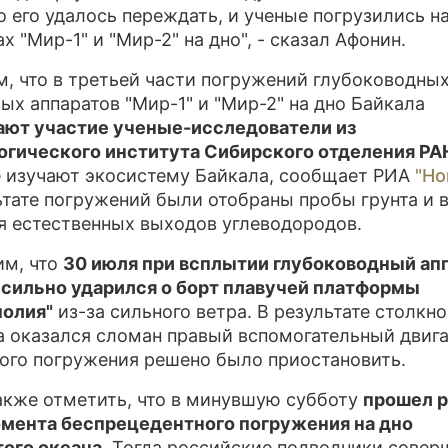
но его удалось переждать, и ученые погрузились н
ПРЕСС-РЕЛИЗЫ
х "Мир-1" и "Мир-2" на дно", - сказал Афонин.
О ПРОЕКТЕ
, что в третьей части погружений глубоководны
ых аппаратов "Мир-1" и "Мир-2" на дно Байкала
ют участие ученые-исследователи из
гического института Сибирского отделения РА
 изучают экосистему Байкала, сообщает РИА
"Но
ьтате погружений были отобраны пробы грунта и 
я естественных выходов углеводородов.
м, что
30 июля при всплытии глубоководный ап
 сильно ударился о борт плавучей платформы
полия"
из-за сильного ветра. В результате столкно
а оказался сломан правый вспомогательный двига
того погружения решено было приостановить.
акже отметить, что в минувшую субботу
прошел 
омента беспрецедентного погружения на дно
ого океана
. Тогда российские подводники сове