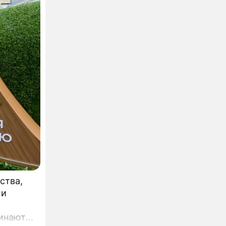
ства,
 и