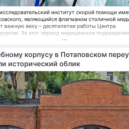
исследовательский институт скорой помощи имен
овского, являющийся флагманом столичной мед
т важную веху – десятилетие работы Центра
рургии. За этот период медицинское подразделен
стало уникальной точкой на карте московского
хранения, но и превратилось в надежду для тыся
бному корпусу в Потаповском переу
ов со всей страны.
ли исторический облик