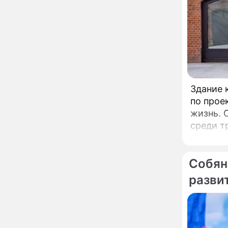
сокрушительный удар
по блогеру Лерчек
Афиша мероприятий на
13:56
август-2026: выставки,
спектакли и концерты
"Придется выпить
12:34
флакон валерьянки!":
затворница Эдита Пьеха
Здание к
ошеломила заявлением
по прое
о возвращении на сцену
Сбежавшая из России
10:58
жизнь. 
Пугачева лишилась
среди т
наследия, которое
элемент
берегла почти тридцать
лет
Молодую жену Курбана
09:35
Собян
Омарова закрутили на
глазах у разъяренных
разви
клиентов
Смертельная ловушка
01:54
Онуфриева дня: эта
случайная фразa 3