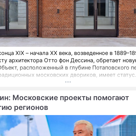
онца XIX – начала XX века, возведенное в 1889–18
кту архитектора Отто фон Дессина, обретает нов
Объект, расположенный в глубине Потаповского п
радиционных московских двориков, имеет статус
а историко‑градостроительной среды.
ин: Московские проекты помогают
тию регионов