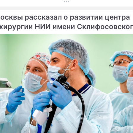
на столичных бульварах в рамках масштабного
ого проекта «Лето в Москве».
осквы рассказал о развитии центра
хирургии НИИ имени Склифосовско