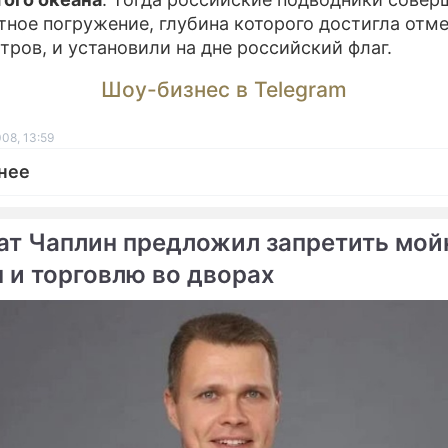
тное погружение, глубина которого достигла отме
тров, и установили на дне российский флаг.
Шоу-бизнес в Telegram
08, 13:59
нее
ат Чаплин предложил запретить мой
 и торговлю во дворах
ме
 снова ушли на дно
"Мир-2" поврежден при
а
столкновении с баржей