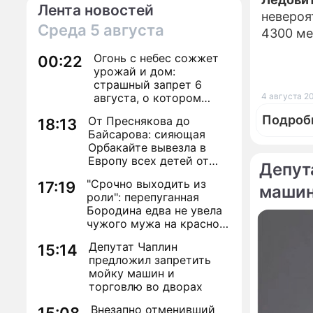
Лента новостей
невероя
Среда
5 августа
4300 ме
Огонь с небес сожжет
00:22
урожай и дом:
страшный запрет 6
августа, о котором
4 августа 20
молчат старики
Подроб
От Преснякова до
18:13
Байсарова: сияющая
Орбакайте вывезла в
Европу всех детей от
Депут
разных мужчин
"Срочно выходить из
17:19
машин
роли": перепуганная
По те
Бородина едва не увела
чужого мужа на красной
"Миры"
дорожке
Байкал
Депутат Чаплин
15:14
предложил запретить
мойку машин и
торговлю во дворах
Внезапно отменивший