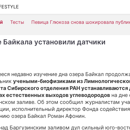
IFESTYLE
ШОУ-БИЗНЕС
ей
Тесты
Певица Глюкоза снова шокировала публи
АВТО
КИНО
е Байкала установили датчики
НЕДВИЖИМОСТЬ
ЗДОРОВЬЕ
ЭКОНОМИКА
еся недавно изучение дна озера Байкал продолжа
льник
учеными-биофизиками из Лимнологическо
ПРОИСШЕСТВИЯ
та Сибирского отделения РАН устанавливаются
СОННИК
ах естественных выходов углеводородов
на дне 
нском заливе. Об этом сообщил журналистам уч
СТИЛЬ ЖИЗНИ
ции, исполнительный директор Фонда содействия
нию озера Байкал Роман Афонин.
СЕРИАЛЫ
 над Баргузинским заливом дул сильный юго-вос
ИГРЫ