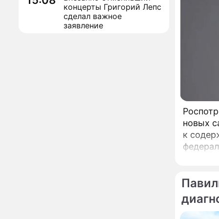
15:08
концерты Григорий Лепс
сделал важное
заявление
"Четырех мужей
13:36
похоронила": Шаляпин
увлекся тяжелобольной
сказочно богатой дамой
Павильоны здоровья с
12:46
бесплатной экспресс-
диагностикой
Роспотр
открываются в центре
новых с
Москвы
Ученые нашли способ
11:49
к содержани
заблокировать самые
федерал
страшные воспоминания
либо тр
Горы золота или
09:26
председ
сокрушительный удар:
Павил
каким знакам зодиака
астрологи пророчат
диагн
счастье, а кому нищету
Ни в коем случае не
00:10
нарушайте этот