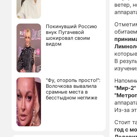
ветер, 
аппарата
Отметим
Покинувший Россию
обитаем
внук Пугачевой
шокировал своим
принима
видом
Лимноло
которые
В резул
изучени
"Фу, оторопь просто!":
Напомни
Волочкова вывалила
"Мир-2"
срамные места в
"Метро
бесстыдном неглиже
аппарат
Из-за э
Стоит т
год с м
Ледовит