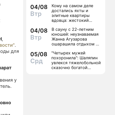
сестру
а
Кому на самом деле
04/08
достались яхты и
Втр
элитные квартиры
х
вдовца: жестокий
финал легенды шансона
В сауну с 22-летним
04/08
Вилли Токарева
юношей: неузнаваемая
Втр
Н
,
Жанна Агузарова
ошарашила отдыхом с
вости"
.
молодым фаворитом
воды для
"Четырех мужей
05/08
похоронила": Шаляпин
Срд
увлекся тяжелобольной
парат
сказочно богатой
дамой
вения у
тель.
ровно
ршили