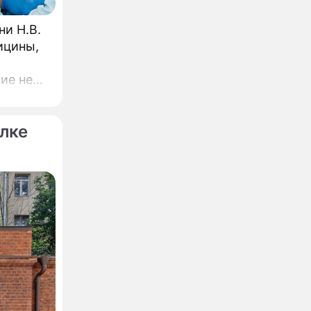
и Н.В.
ицины,
ие не
ч
лке