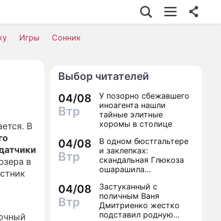
ку
Игры
Сонник
Выбор читателей
У позорно сбежавшего
04/08
иноагента нашли
Втр
тайные элитные
хоромы в столице
ется. В
го
В одном бюстгальтере
04/08
 датчики
и заклепках:
Втр
скандальная Глюкоза
озера в
ошарашила
астник
посетителей
Застуканный с
04/08
столичного магазина
поличным Ваня
полуголым видом
Втр
Дмитриенко жестко
подставил родную
точный