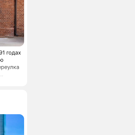
91 годах
ую
ереулка