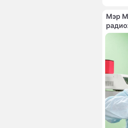
работу 
вернули исторический
городск
облик
Мэр М
Собянин: Московские
13:29
радио
проекты помогают
развитию регионов
Застуканный с поличным
12:14
Ваня Дмитриенко
жестко подставил
родную сестру
В Котельниках к началу
10:50
учебного года откроют
образовательный
комплекс почти на 2,5
тысячи мест
В сауну с 22-летним
10:47
юношей: неузнаваемая
Жанна Агузарова
ошарашила отдыхом с
молодым фаворитом
В одном бюстгальтере и
09:17
заклепках: скандальная