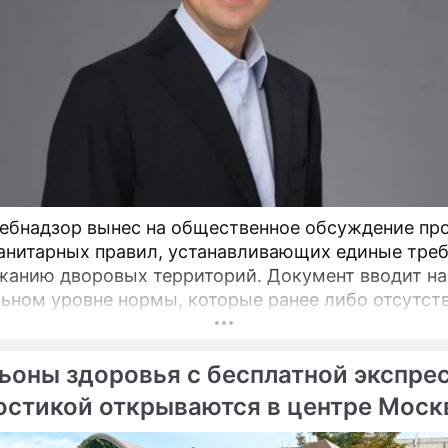
ебнадзор вынес на общественное обсуждение пр
анитарных правил, устанавливающих единые тре
ю дворовых территорий. Документ вводит на
ьном уровне нормы, которые ранее либо отсутст
актовались по-разному, пояснил депутат Госдумы
атель Союза дачников Подмосковья» Никита Чапл
ьоны здоровья с бесплатной экспре
остикой открываются в центре Мос