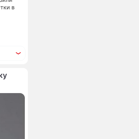
тки в
ку