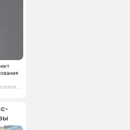
оект
бования
вовали,
,
ин.
сс-
квы