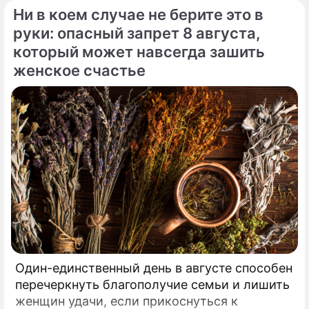
Ни в коем случае не берите это в
двадцати лет удерживают статус одной из
самых закрытых и непубличных пар
руки: опасный запрет 8 августа,
мирового шоу-бизнеса.
который может навсегда зашить
женское счастье
Один-единственный день в августе способен
перечеркнуть благополучие семьи и лишить
женщин удачи, если прикоснуться к