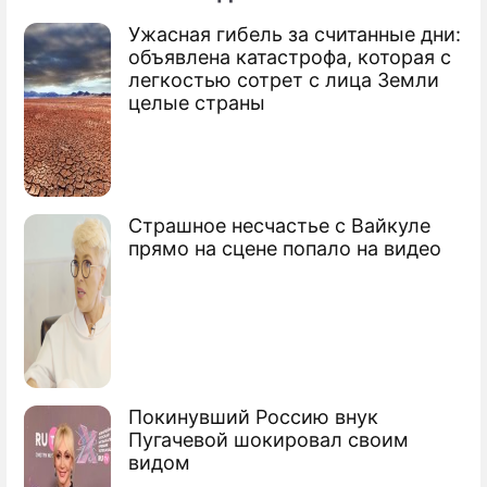
Ужасная гибель за считанные дни:
По теме
объявлена катастрофа, которая с
легкостью сотрет с лица Земли
Продолжение: Россия снизит
целые страны
траты на Сочи-2014
В Сочи сменился градоначальник
Страшное несчастье с Вайкуле
прямо на сцене попало на видео
Арабы готовы вложить деньги в Сочи
МОК проинспектировал Сочи
Сюжеты
Олимпиада
Покинувший Россию внук
Пугачевой шокировал своим
видом