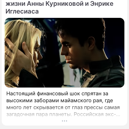
спровоцировали настоящую бурю в Сети.
жизни Анны Курниковой и Энрике
Иглесиаса
Настоящий финансовый шок спрятан за
высокими заборами майамского рая, где
много лет скрывается от глаз прессы самая
загадочная пара планеты. Российская экс-
теннисистка Анна Курникова и испанский
поп-идол Энрике Иглесиас уже больше