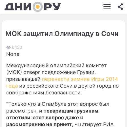
ШОУ-БИЗНЕС
АВТО
МОК защитил Олимпиаду в Сочи
КИНО
НЕДВИЖИМОСТЬ
6450
None
ЗДОРОВЬЕ
Международный олимпийский комитет
ЭКОНОМИКА
(МОК) отверг предложение Грузии,
призывавшей
перенести зимние Игры 2014
ПРОИСШЕСТВИЯ
года
из российского Сочи в другой город по
соображениям безопасности.
СОННИК
"Только что в Стамбуле этот вопрос был
СТИЛЬ ЖИЗНИ
рассмотрен, и
товарищам грузинам
СЕРИАЛЫ
ответили: этот вопрос даже к
рассмотрению не принят
, - цитирует РИА
ИГРЫ