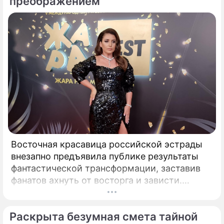
преображением
Восточная красавица российской эстрады
внезапно предъявила публике результаты
фантастической трансформации, заставив
фанатов ахнуть от восторга и зависти.
Знаменитая певица Жасмин всегда
славилась аппетитными восточными
Раскрыта безумная смета тайной
формами, однако ее свежие снимки