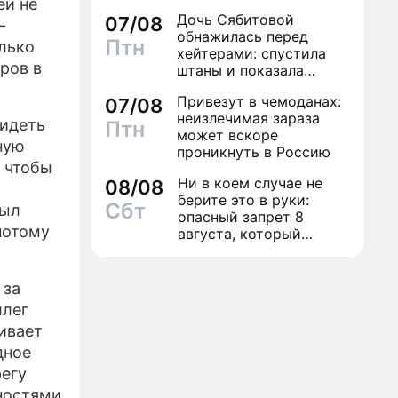
ей не
исполнение желаний
Дочь Сябитовой
07/08
–
обнажилась перед
Птн
олько
хейтерами: спустила
ров в
штаны и показала
трусы
Привезут в чемоданах:
07/08
неизлечимая зараза
видеть
Птн
может вскоре
ную
проникнуть в Россию
, чтобы
Ни в коем случае не
08/08
берите это в руки:
Сбт
был
опасный запрет 8
 потому
августа, который
может навсегда зашить
женское счастье
 за
ллег
ивает
дное
регу
вностями