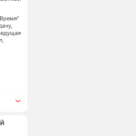
"Время"
дачу,
 ведущая
л,
ый