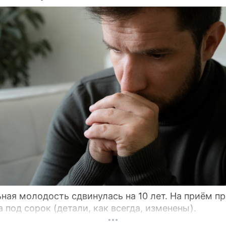
ме
Продолжение: У
Андрееву выгнали из-за
изгнанной Андреевой
возмутительного поведе
нашелся неожиданный
безумных трат
защитник
ше Фантомаса:
Екатерина Сер
щаяся Андреева
Андреева
ражила снятой с лица
телеведущая, актрис
журналистка
ная молодость сдвинулась на 10 лет. На приём п
 под сорок (детали, как всегда, изменены).