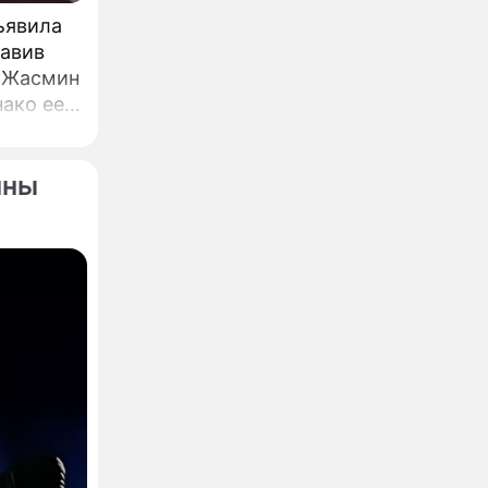
ъявила
тавив
а Жасмин
ако ее
нны