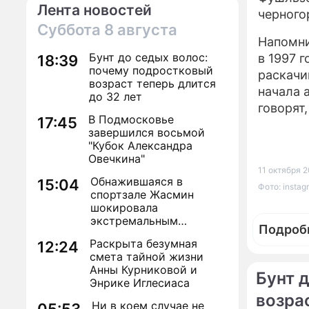
Лента новостей
черного
Суббота
8 августа
Напомни
Бунт до седых волос:
в 1997 г
18:39
почему подростковый
раскачи
возраст теперь длится
начала 
до 32 лет
говорят
В Подмосковье
17:45
завершился восьмой
"Кубок Александра
Овечкина"
11 октября 2
Обнажившаяся в
15:04
Фото: instag
спортзале Жасмин
шокировала
экстремальным
Подроб
преображением
Раскрыта безумная
12:24
смета тайной жизни
Анны Курниковой и
Бунт 
Энрике Иглесиаса
возрас
Ни в коем случае не