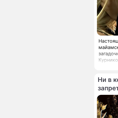
неправильно: доктор
Мясников раскрыл
правду об опасности
антибиотиков
Ученые онемели от
13:57
увиденного на Солнце:
важнейший ключ к
разгадке главных тайн
Настоящ
Реставрация церкви
13:27
майамск
Ильи Пророка на
Новгородском подворье
загадоч
завершена – Мэр
Курнико
Москвы
двадцат
"Совершила полнейшую
12:08
глупость!": разъяренная
непубли
Волочкова публично
Ни в к
унизила дочь и зятя
запре
Уехавшая из России
10:55
Пугачева перенесла
зашит
тяжелейшую операцию
Неожиданно всплыла
09:28
пикантная причина