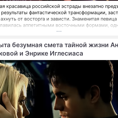
ая красавица российской эстрады внезапно пред
 результаты фантастической трансформации, зас
 ахнуть от восторга и зависти. Знаменитая певиц
славилась аппетитными восточными формами, одн
снимки спровоцировали настоящую бурю в Сети.
ыта безумная смета тайной жизни А
ковой и Энрике Иглесиаса