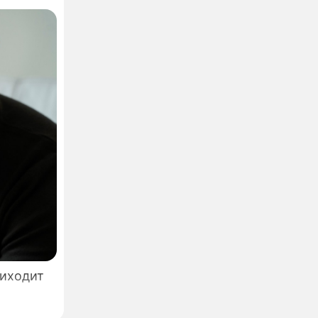
ния и
геевна
а,
риходит