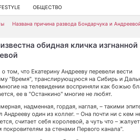
IFESTYLE
ОБЩЕСТВО
ШОУ-БИЗНЕС
ты
Названа причина развода Бондарчука и Андреево
АВТО
КИНО
 известна обидная кличка изгнанной
НЕДВИЖИМОСТЬ
евой
ЗДОРОВЬЕ
 о том, что Екатерину Андрееву перевели вести
ЭКОНОМИКА
му "Время", транслирующуюся на Сибирь и Даль
 многие на телевидении восприняли как божью бл
ПРОИСШЕСТВИЯ
ется, ее в "Останкино" многие не любят.
СОННИК
мерная, надменная, гордая, наглая, – такими эпи
 Андрееву один из коллег. – Она почти ни с кем н
СТИЛЬ ЖИЗНИ
ется, считает себя королевой, а чуть что – жалуе
СЕРИАЛЫ
 покровителям за стенами Первого канала".
ИГРЫ