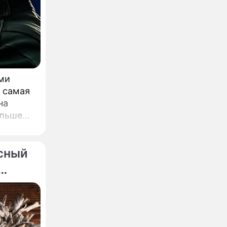
ми
ы самая
на
ольше
ых и
асный