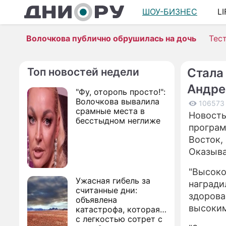
ШОУ-БИЗНЕС
L
Волочкова публично обрушилась на дочь
Тес
Топ новостей недели
Стала
Андре
"Фу, оторопь просто!":
Волочкова вывалила
106573
срамные места в
Новость
бесстыдном неглиже
програм
Восток,
Оказыва
"Высоко
Ужасная гибель за
наградил
считанные дни:
здорова
объявлена
высоким
катастрофа, которая
с легкостью сотрет с