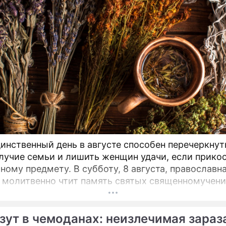
инственный день в августе способен перечеркнут
лучие семьи и лишить женщин удачи, если прико
тному предмету. В субботу, 8 августа, православн
 молитвенно чтит память святых священномучен
, Ермиппа и Ермократа, иереев Никомидийских.
зут в чемоданах: неизлечимая зараз