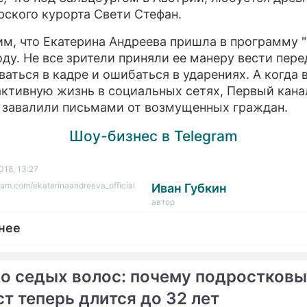
рского курорта Свети Стефан.
м, что Екатерина Андреева пришла в программу 
оду. Не все зрители приняли ее манеру вести пере
ваться в кадре и ошибаться в ударениях. А когда
активную жизнь в социальных сетях, Первый кана
, завалили письмами от возмущенных граждан.
Шоу-бизнес в Telegram
018, 13:27
ram.com/ekaterinaandreeva_official
Иван Губкин
автор
нее
до седых волос: почему подростков
т теперь длится до 32 лет