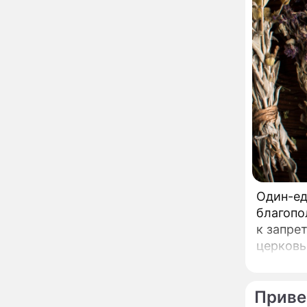
развода Паулины
Андреевой и Федора
Бондарчука
Огонь с небес сожжет
00:22
урожай и дом:
страшный запрет 6
августа, о котором
молчат старики
От Преснякова до
18:13
Байсарова: сияющая
Орбакайте вывезла в
Европу всех детей от
разных мужчин
"Срочно выходить из
17:19
роли": перепуганная
Бородина едва не увела
Один-ед
чужого мужа на красной
благопо
дорожке
Депутат Чаплин
15:14
к запре
предложил запретить
церковь
мойку машин и
торговлю во дворах
Ермолая
Внезапно отменивший
15:08
Приве
концерты Григорий Лепс