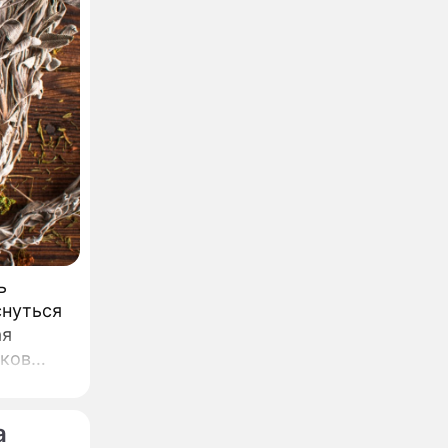
ь
снуться
ая
иков
а