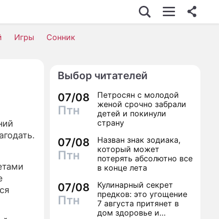
й
Игры
Сонник
Выбор читателей
Петросян с молодой
07/08
женой срочно забрали
Птн
детей и покинули
страну
ний
агодать.
Назван знак зодиака,
07/08
который может
Птн
потерять абсолютно все
тетами
в конце лета
е
Кулинарный секрет
07/08
тся
предков: это угощение
Птн
7 августа притянет в
дом здоровье и