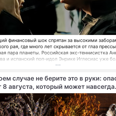
ий финансовый шок спрятан за высокими забора
ого рая, где много лет скрывается от глаз пресс
ная пара планеты. Российская экс-теннисистка Ан
ва и испанский поп-идол Энрике Иглесиас уже б
и лет удерживают статус одной из самых закрыт
чных пар мирового шоу-бизнеса.
оем случае не берите это в руки: оп
т 8 августа, который может навсегда
ь женское счастье