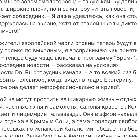
за мы ее зовем "молотобоец" – такую кличку дали 
за широкие плечи, но и за манеру читать новости, 
ПРЕСС-РЕЛИЗЫ
ает собеседник. – Я даже удивляюсь, как она ст
держалась на экране, хотя от старой школы дикто
О ПРОЕКТЕ
ничего!"
о жители европейской части страны теперь будут 
у только по выходным, я воспринимаю как прият
 – теперь буду чаще включать программу "Время"
последние новости, – рассказал на условиях
ости Dni.Ru сотрудник канала. – А то всякий раз 
азбить телевизор, когда видел в кадре Екатерину,
гое она делает непрофессионально и криво".
ой не могут простить ее шикарную жизнь – отдых
й, частные яхты и самолеты, салоны красоты. Ко
ает и лицемерие телезвезды. Она в эфире нахвал
и отдыха в Крыму и Сочи, а сама проводит свобо
 поездках по испанской Каталонии, обедает на бе
, что под Зальцбургом в Австрии, любуется дре