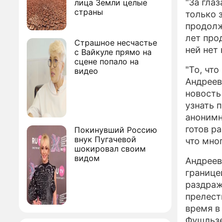
"За гла
лица Земли целые
страны
только 
продолж
лет про
Страшное несчастье
ней нет 
с Вайкуле прямо на
сцене попало на
"То, чт
видео
Андреев
новость
узнать 
анонимн
готов р
Покинувший Россию
внук Пугачевой
что мно
шокировал своим
видом
Андреев
границе
раздраж
прелест
время в
Фушльзе