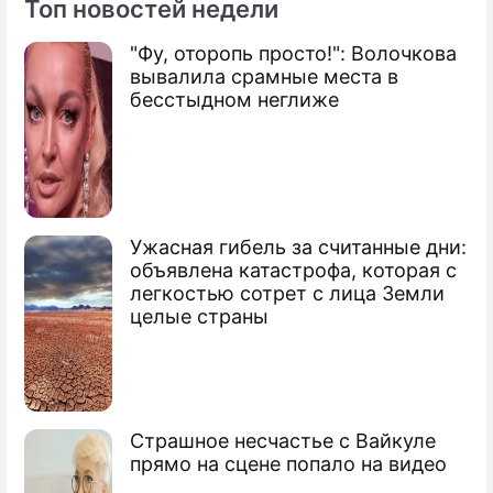
Топ новостей недели
"Фу, оторопь просто!": Волочкова
По теме
вывалила срамные места в
бесстыдном неглиже
Суд лишил детей Ольгу Слуцкер
Рудковской запретили называться
матерью
Орбакайте и Байсаров поставили точку
Ужасная гибель за считанные дни:
объявлена катастрофа, которая с
легкостью сотрет с лица Земли
целые страны
Страшное несчастье с Вайкуле
прямо на сцене попало на видео