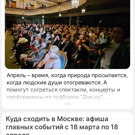
Апрель – время, когда природа просыпается,
когда людские души отогреваются. А
помогут согреться спектакли, концерты и
перформансы из подборки "Дни.ру".
ГАСТРОЛИ"Материнское сердце"Открытый
фестиваль искусств "Черешневый лес"
Куда сходить в Москве: афиша
представляют московские гастроли
Большого драматического театра им.
главных событий с 18 марта по 18