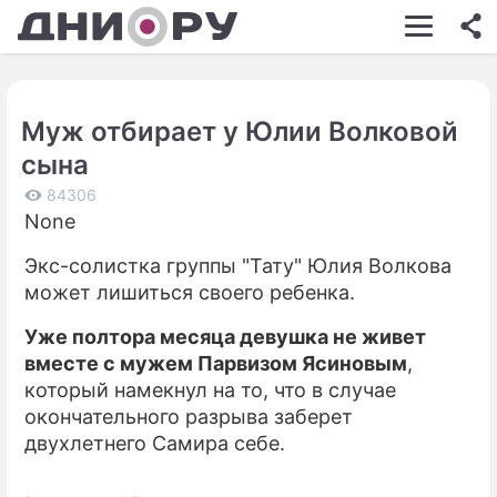
ШОУ-БИЗНЕС
АВТО
Муж отбирает у Юлии Волковой
КИНО
сына
НЕДВИЖИМОСТЬ
84306
None
ЗДОРОВЬЕ
Экс-солистка группы "Тату" Юлия Волкова
ЭКОНОМИКА
может лишиться своего ребенка.
ПРОИСШЕСТВИЯ
Уже полтора месяца девушка не живет
СОННИК
вместе с мужем Парвизом Ясиновым
,
который намекнул на то, что в случае
СТИЛЬ ЖИЗНИ
окончательного разрыва заберет
двухлетнего Самира себе.
СЕРИАЛЫ
ИГРЫ