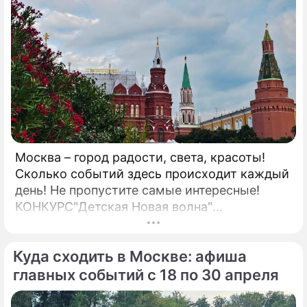
Москва – город радости, света, красоты!
Сколько событий здесь происходит каждый
день! Не пропустите самые интересные!
КОНКУРС"Детская Новая волна"
Всероссийский детский вокальный конкурс
"Детская Новая волна – 2026" проводится
Куда сходить в Москве: афиша
при поддержке Министерства просвещения
Российской Федерации.
главных событий с 18 по 30 апреля