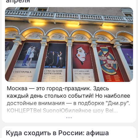
апреля
Москва — это город-праздник. Здесь
каждый день столько событий! Но наиболее
достойные внимания — в подборке "Дни.ру".
КОНЦЕРТBel SuonoЮбилейное шоу Bel
Suono "Нам 15 лет!" — это синтез классики,
современности и инноваций, объединенных
Куда сходить в России: афиша
в уникальном формате.