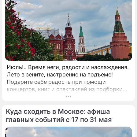
Июль!.. Время неги, радости и наслаждения.
Лето в зените, настроение на подъеме!
Подарите себе радость при помощи
концертов, книг и спектаклей из подборки
"Дни.ру"! КНИГА"Исповедь пиарщика"
Известный своими провокационными PR-
Куда сходить в Москве: афиша
кейсами эксперт федеральных каналов
Александр Андрианов предлагает взглянуть
главных событий с 17 по 31 мая
на современный маркетинг без прикрас при
помощи книги "Исповедь пиарщика".