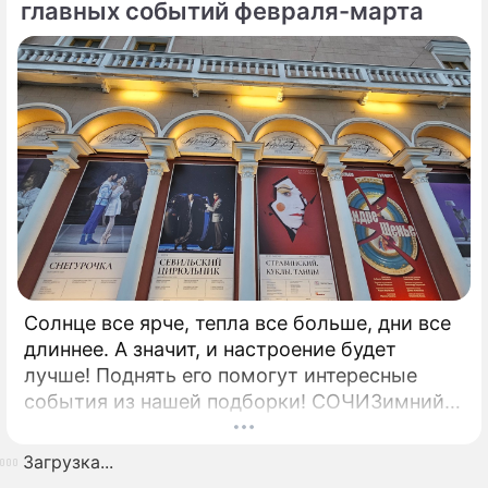
главных событий февраля-марта
Солнце все ярче, тепла все больше, дни все
длиннее. А значит, и настроение будет
лучше! Поднять его помогут интересные
события из нашей подборки! СОЧИЗимний
фестиваль искусствНа этот фестиваль
съезжаются ведущие мировые музыканты и
Загрузка...
артисты, многочисленные туристы,