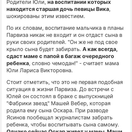
Родители Юли,
на воспитании которых
находится старшая дочь певицы Вика
,
ПРЕСС-РЕЛИЗЫ
шокированы этим известием.
О ПРОЕКТЕ
По их словам, воспитание мальчика в планы
Парвиза никак не входит и он отдаст сына в
руки своих родителей. "Он же не под свое
крыло сына будет забирать.
А как всегда,
сдаст маме с папой в багаж очередного
ребенка
, словно чемодан!" - считает мама
Юли Лариса Викторовна.
Стоит отметить, что это не первая подобная
ситуация в жизни Парвиза. До встречи с
Юлей он состоял в браке с выпускницей
"Фабрики звезд" Машей Вебер, которая
родила ему сына Оскара. При разводе
Ясинов пообещал журналистам забрать
ребенка, чтобы воспитывать сына самому.
Однако сейчас Оскар живет у мамы, Маши