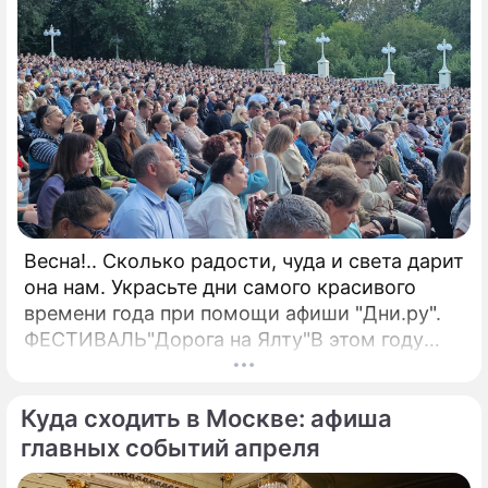
Весна!.. Сколько радости, чуда и света дарит
она нам. Украсьте дни самого красивого
времени года при помощи афиши "Дни.ру".
ФЕСТИВАЛЬ"Дорога на Ялту"В этом году
оргкомитет получил 172 заявки от
вокалистов из 58 стран.
Куда сходить в Москве: афиша
главных событий апреля