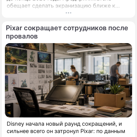
обещает сделать экранизацию ближе к
поэме Гомера и историческому контексту,
на фоне споров вокруг фильма Кристофера
Pixar сокращает сотрудников после
Нолана. Илон Маск вновь вмешался в
разговор о будущем кино и искусственного
провалов
интеллекта.
Disney начала новый раунд сокращений, и
сильнее всего он затронул Pixar: по данным