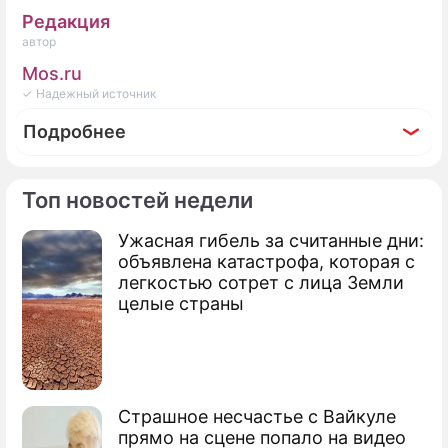
Редакция
автор
Mos.ru
✓ Надежный источник
Подробнее
Топ новостей недели
Ужасная гибель за считанные дни:
По теме
объявлена катастрофа, которая с
легкостью сотрет с лица Земли
Москва направит почти 900 млрд
целые страны
рублей на программу "Столичное
здравоохранение"
Собянин подвел итоги первого года
работы Кадрового центра
Страшное несчастье с Вайкуле
Департамента здравоохранения
прямо на сцене попало на видео