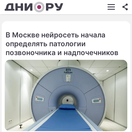
ШОУ-БИЗНЕС
АВТО
В Москве нейросеть начала
КИНО
определять патологии
НЕДВИЖИМОСТЬ
позвоночника и надпочечников
ЗДОРОВЬЕ
ЭКОНОМИКА
ПРОИСШЕСТВИЯ
СОННИК
СТИЛЬ ЖИЗНИ
СЕРИАЛЫ
ИГРЫ