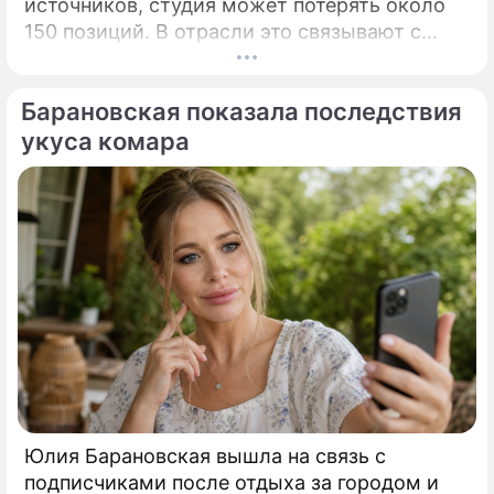
источников, студия может потерять около
150 позиций. В отрасли это связывают с
финансовыми результатами оригинальных
мультфильмов "Hoppers" и "Elio", несмотря
Барановская показала последствия
на мощные сборы сиквелов. Disney
запустила очередной этап сокращений, и
укуса комара
самым заметным ударом он может стать
именно для Pixar.
Юлия Барановская вышла на связь с
подписчиками после отдыха за городом и