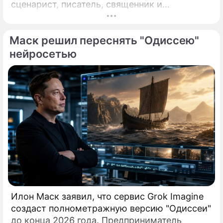
сценарист, писатель, священник и
публичный полемист в нем постоянно
спорят друг с другом. Иван Охлобыстин
Маск решил переснять "Одиссею"
встречает 60-летие человеком, которого
трудно уложить в одну строку титров.
нейросетью
Илон Маск заявил, что сервис Grok Imagine
создаст полнометражную версию "Одиссеи"
до конца 2026 года. Предприниматель