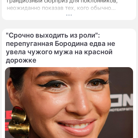
грандиозный сюрприз для поклонников,
неожиданно показав тех, кого обычно
тщательно скрывает от посторонних глаз.
Популярная певица Кристина Орбакайте
продолжает наслаждаться европейскими
"Срочно выходить из роли":
каникулами, щедро делясь с публикой
перепуганная Бородина едва не
яркими моментами своего роскошного
увела чужого мужа на красной
отпуска.
дорожке