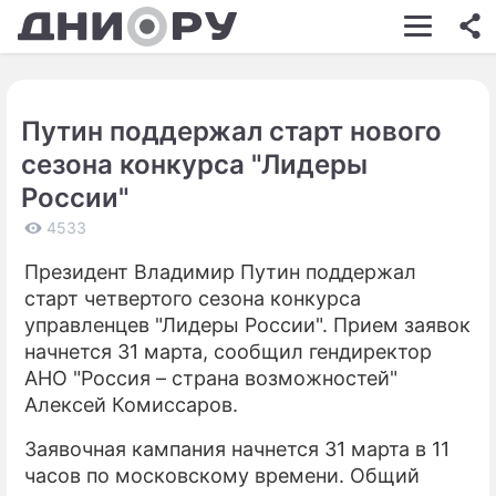
ШОУ-БИЗНЕС
АВТО
Путин поддержал старт нового
КИНО
сезона конкурса "Лидеры
НЕДВИЖИМОСТЬ
России"
ЗДОРОВЬЕ
4533
Президент Владимир Путин поддержал
ЭКОНОМИКА
старт четвертого сезона конкурса
ПРОИСШЕСТВИЯ
управленцев "Лидеры России". Прием заявок
начнется 31 марта, сообщил гендиректор
СОННИК
АНО "Россия – страна возможностей"
Алексей Комиссаров.
СТИЛЬ ЖИЗНИ
Заявочная кампания начнется 31 марта в 11
СЕРИАЛЫ
часов по московскому времени. Общий
ИГРЫ