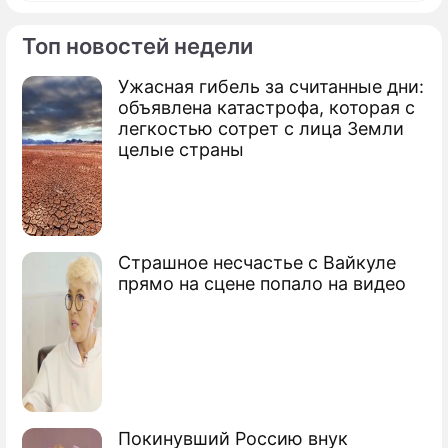
Топ новостей недели
Ужасная гибель за считанные дни:
По теме
объявлена катастрофа, которая с
легкостью сотрет с лица Земли
Путин оценил результаты работы АНО
целые страны
"Россия – страна возможностей"
Страшное несчастье с Вайкуле
прямо на сцене попало на видео
Покинувший Россию внук