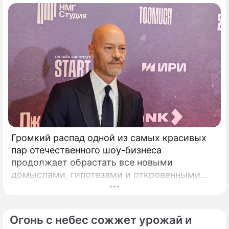
Громкий распад одной из самых красивых
пар отечественного шоу-бизнеса
продолжает обрастать все новыми
домыслами, гипотезами и откровенными
сплетнями. Когда Федор Бондарчук и его
молодая муза Паулина Андреева
официально расторгли брак,
Огонь с небес сожжет урожай и
общественность удовлетворилась вполне