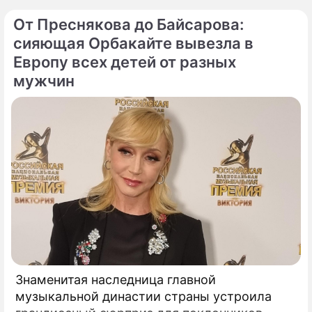
благоверных князей-страстотерпцев Бориса
От Преснякова до Байсарова:
и Глеба.
сияющая Орбакайте вывезла в
Европу всех детей от разных
мужчин
Знаменитая наследница главной
музыкальной династии страны устроила