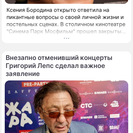
Ксения Бородина открыто ответила на
пикантные вопросы о своей личной жизни и
постельных сценах. В столичном кинотеатре
"Синема Парк Мосфильм" прошел закрытый
показ романтической комедии с элементами
фантастики под названием "За любовь".
Внезапно отменивший концерты
Григорий Лепс сделал важное
заявление