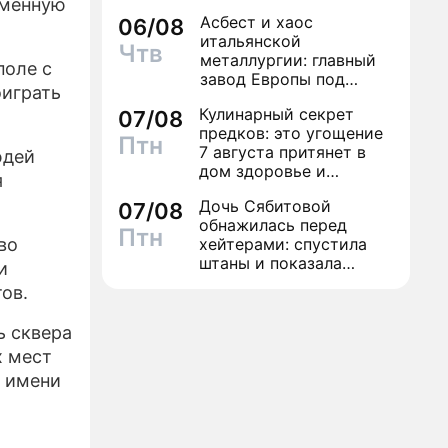
еменную
экстрасенсов"
Асбест и хаос
06/08
итальянской
Чтв
металлургии: главный
поле с
завод Европы под
оиграть
угрозой закрытия из-за
Кулинарный секрет
07/08
евробюрократии
предков: это угощение
Птн
7 августа притянет в
юдей
дом здоровье и
я
исполнение желаний
Дочь Сябитовой
07/08
обнажилась перед
Птн
во
хейтерами: спустила
штаны и показала
и
трусы
ов.
ь сквера
х мест
ю имени