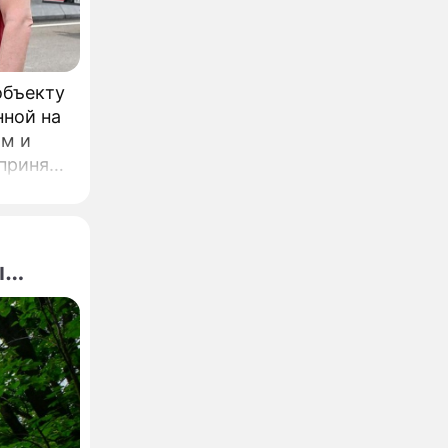
объекту
нной на
ом и
л
одного
ы