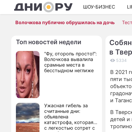
ШОУ-БИЗНЕС
L
Волочкова публично обрушилась на дочь
Тес
Топ новостей недели
Собян
в Тве
"Фу, оторопь просто!":
Волочкова вывалила
5334
срамные места в
бесстыдном неглиже
В 2021 
пяти ты
объекто
градона
и Таган
Ужасная гибель за
считанные дни:
В Тверс
объявлена
детей и
катастрофа, которая
тропино
с легкостью сотрет с