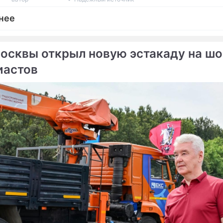
нее
осквы открыл новую эстакаду на шо
иастов
ме
Продолжение: Собянин
Собянин рассказал о
поручил выплатить два
благоустройстве пешехо
млн рублей
зеленых зон в районах 
пострадавшему от рук
хулиганов в метро
н рассказал о создании
Сергей Семено
тной городской среды в
Собянин
граде
мэр Москвы