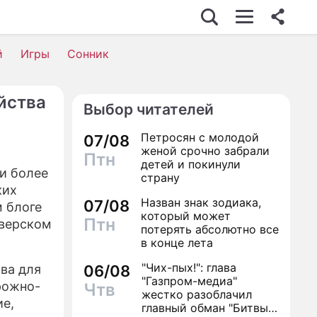
й
Игры
Сонник
йства
Выбор читателей
Петросян с молодой
07/08
женой срочно забрали
Птн
детей и покинули
ли более
страну
ких
Назван знак зодиака,
07/08
 блоге
который может
Птн
Тверском
потерять абсолютно все
в конце лета
"Чих-пых!": глава
ва для
06/08
"Газпром-медиа"
рожно-
Чтв
жестко разоблачил
е,
главный обман "Битвы