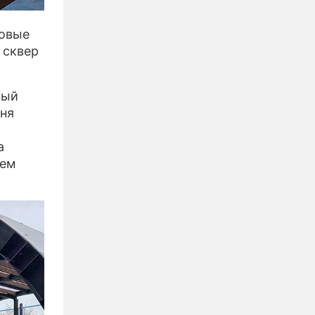
новые
 сквер
ный
дня
а
оем