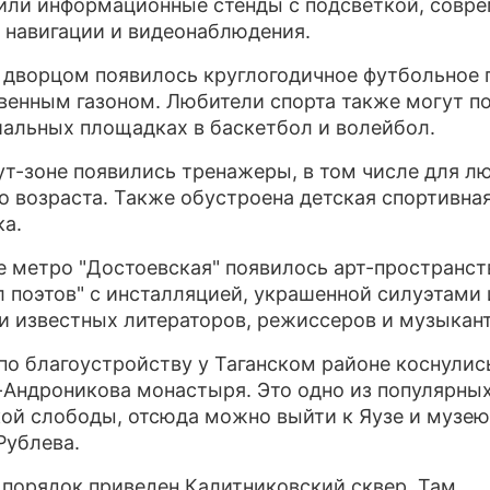
или информационные стенды с подсветкой, совр
 навигации и видеонаблюдения.
ПРЕСС-РЕЛИЗЫ
 дворцом появилось круглогодичное футбольное 
О ПРОЕКТЕ
венным газоном. Любители спорта также могут п
иальных площадках в баскетбол и волейбол.
ут-зоне появились тренажеры, в том числе для л
о возраста. Также обустроена детская спортивна
а.
е метро "Достоевская" появилось арт-пространст
л поэтов" с инсталляцией, украшенной силуэтами 
и известных литераторов, режиссеров и музыкант
по благоустройству у Таганском районе коснулис
-Андроникова монастыря. Это одно из популярны
ой слободы, отсюда можно выйти к Яузе и музе
Рублева.
 порядок приведен Калитниковский сквер. Там