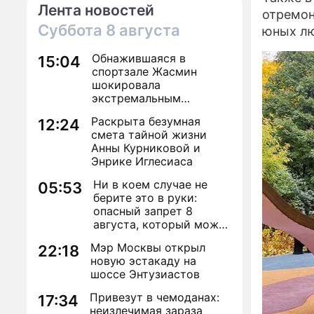
Лента новостей
отремон
Суббота
8 августа
юных лю
Обнажившаяся в
15:04
спортзале Жасмин
шокировала
экстремальным
преображением
Раскрыта безумная
12:24
смета тайной жизни
Анны Курниковой и
Энрике Иглесиаса
Ни в коем случае не
05:53
берите это в руки:
опасный запрет 8
августа, который может
навсегда зашить
Мэр Москвы открыл
22:18
женское счастье
новую эстакаду на
шоссе Энтузиастов
Привезут в чемоданах:
17:34
неизлечимая зараза