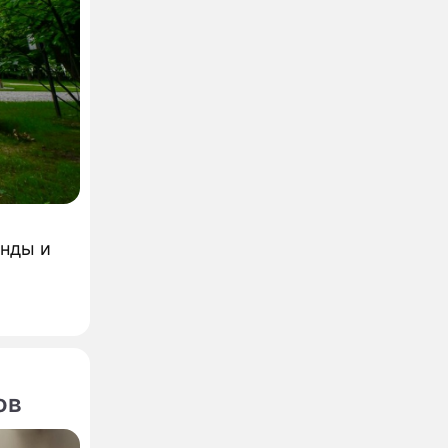
енды и
ов