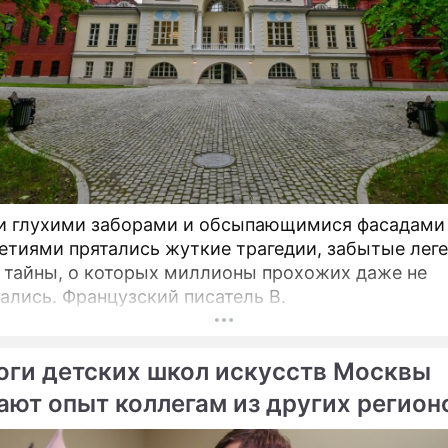
и глухими заборами и обсыпающимися фасадами
етиями прятались жуткие трагедии, забытые лег
 тайны, о которых миллионы прохожих даже не
ались. Французский писатель В.
оги детских школ искусств Москвы
ают опыт коллегам из других регион