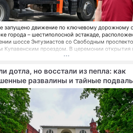
е запущено движение по ключевому дорожному 
оке города – шестиполосной эстакаде, расположе
ении шоссе Энтузиастов со Свободным проспект
енским проездом. В церемонии открытия принял
 мэр Москвы Сергей Собянин, который подчеркну
ическую важность новой развязки для разгрузки 
и дотла, но восстали из пепла: как
х проблемных участков магистрали.
шенные развалины и тайные подвал
цы обрели вторую жизнь