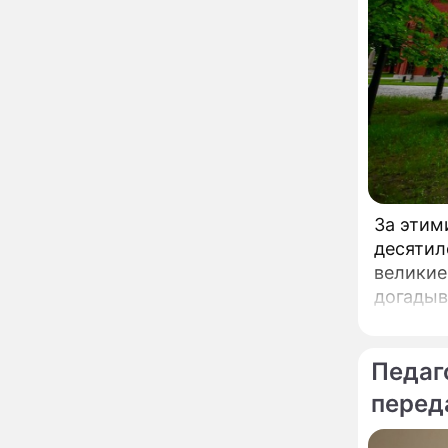
Орбакайте вывезла в
Европу всех детей от
разных мужчин
"Срочно выходить из
17:19
роли": перепуганная
Бородина едва не увела
чужого мужа на красной
дорожке
Депутат Чаплин
15:14
предложил запретить
мойку машин и
торговлю во дворах
За этим
Внезапно отменивший
15:08
десятил
концерты Григорий Лепс
великие
сделал важное
заявление
догадыв
"Четырех мужей
13:36
похоронила": Шаляпин
увлекся тяжелобольной
Педаг
сказочно богатой дамой
перед
Павильоны здоровья с
12:46
бесплатной экспресс-