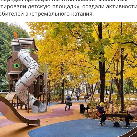
тировали детскую площадку, создали активности
бителей экстремального катания.