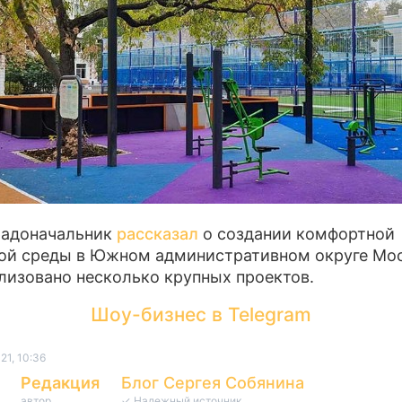
радоначальник
рассказал
о создании комфортной
ой среды в Южном административном округе Мо
лизовано несколько крупных проектов.
Шоу-бизнес в Telegram
21, 10:36
Редакция
Блог Сергея Собянина
автор
✓ Надежный источник