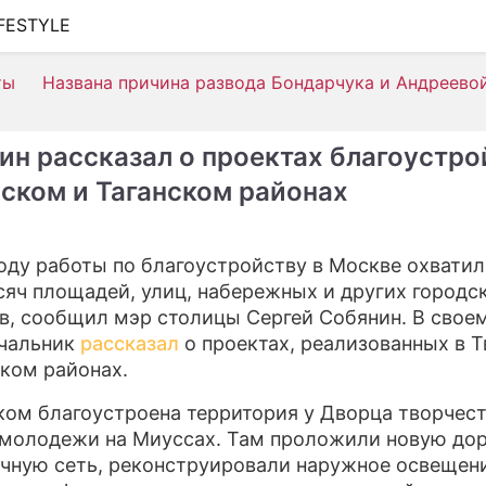
IFESTYLE
ШОУ-БИЗНЕС
ты
Названа причина развода Бондарчука и Андреево
АВТО
КИНО
ин рассказал о проектах благоустро
НЕДВИЖИМОСТЬ
рском и Таганском районах
ЗДОРОВЬЕ
году работы по благоустройству в Москве охвати
ЭКОНОМИКА
сяч площадей, улиц, набережных и других городс
ПРОИСШЕСТВИЯ
в, сообщил мэр столицы Сергей Собянин. В своем
чальник
рассказал
о проектах, реализованных в 
СОННИК
ском районах.
СТИЛЬ ЖИЗНИ
ком благоустроена территория у Дворца творчест
 молодежи на Миуссах. Там проложили новую до
СЕРИАЛЫ
чную сеть, реконструировали наружное освещени
ИГРЫ