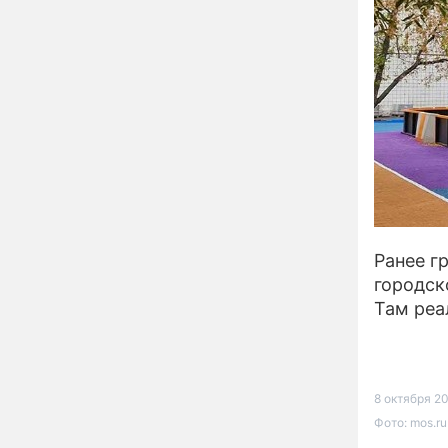
детей и покинули
страну
Сергей Собянин
10:41
наградил лауреатов
конкурса лучших
строительных проектов
Назван знак зодиака,
09:32
который может
потерять абсолютно все
в конце лета
Кулинарный секрет
00:02
Ранее г
предков: это угощение
городск
7 августа притянет в
дом здоровье и
Там реа
исполнение желаний
Определён ТОП-100
21:32
участников
Международного
конкурса "Музыка
8 октября 20
Гордых"
Фото: mos.ru
Асбест и хаос
17:34
итальянской