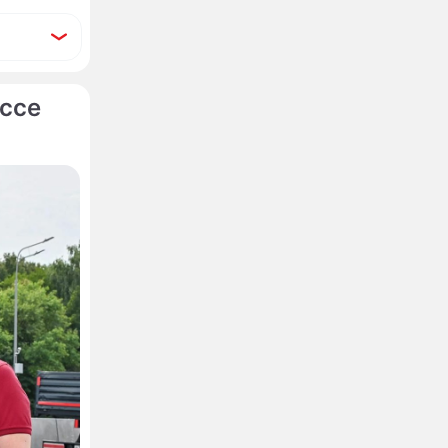
ссе
дных и
ЮАО
вич