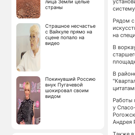
установ
лица Земли целые
страны
систему
Рядом с
Страшное несчастье
искусст
с Вайкуле прямо на
на спец
сцене попало на
видео
В ворка
старшег
площадк
В район
Покинувший Россию
"Кварта
внук Пугачевой
цитатам
шокировал своим
видом
Работы 
у Спасо
Рогожск
Андрея 
Также в