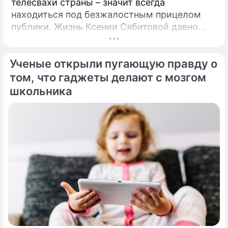
телесвахи страны – значит всегда
находиться под безжалостным прицелом
публики. Жизнь Ксении Сябитовой давно
рассматривают под мощной лупой.
Ученые открыли пугающую правду о
том, что гаджеты делают с мозгом
школьника