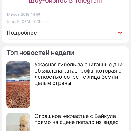
Шоу-бизнес в Telegram
17 июля 2015, 14:59
Фото: GLOBAL LOOK press
Подробнее
Топ новостей недели
Ужасная гибель за считанные дни:
По теме
объявлена катастрофа, которая с
легкостью сотрет с лица Земли
Продается паб лох-несского чудовища
целые страны
Disney спас мир от чудовища
На Сахалине нашли неизвестное
существо
Страшное несчастье с Вайкуле
прямо на сцене попало на видео
Ученые нашли рыбу на рекордной