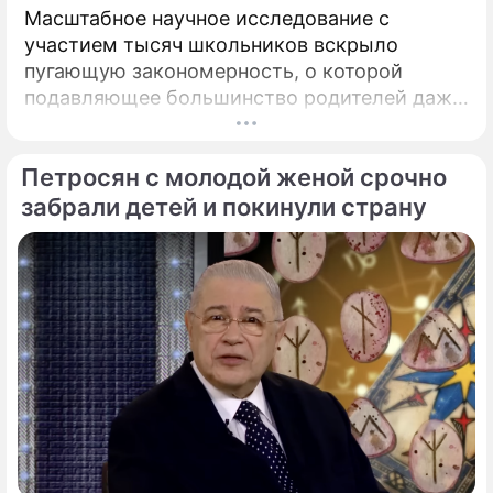
Масштабное научное исследование с
участием тысяч школьников вскрыло
пугающую закономерность, о которой
подавляющее большинство родителей даже
не догадывалось. Привычка дарить ребенку
смартфон с беспрепятственным доступом к
Петросян с молодой женой срочно
социальным сетям в младшем
подростковом возрасте обворачивается
забрали детей и покинули страну
скрытым провалом в учебе.