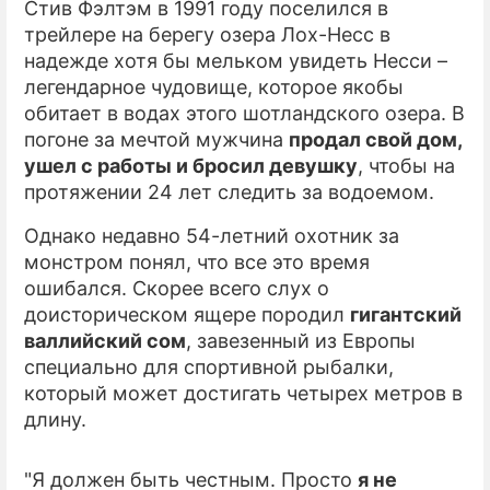
Стив Фэлтэм в 1991 году поселился в
трейлере на берегу озера Лох-Несс в
ПРЕСС-РЕЛИЗЫ
надежде хотя бы мельком увидеть Несси –
О ПРОЕКТЕ
легендарное чудовище, которое якобы
обитает в водах этого шотландского озера. В
погоне за мечтой мужчина
продал свой дом,
ушел с работы и бросил девушку
, чтобы на
протяжении 24 лет следить за водоемом.
Однако недавно 54-летний охотник за
монстром понял, что все это время
ошибался. Скорее всего слух о
доисторическом ящере породил
гигантский
валлийский сом
, завезенный из Европы
специально для спортивной рыбалки,
который может достигать четырех метров в
длину.
"Я должен быть честным. Просто
я не