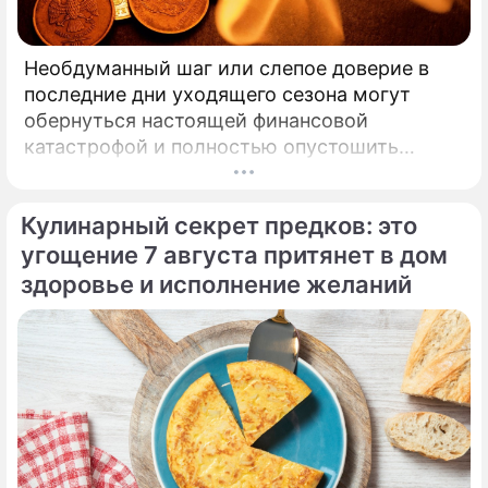
Необдуманный шаг или слепое доверие в
последние дни уходящего сезона могут
обернуться настоящей финансовой
катастрофой и полностью опустошить
кошелек. Известная шаманка и ясновидящая
Кажетта Ахметжанова выступила с
Кулинарный секрет предков: это
экстренным предупреждением для всех, кто
привык легкомысленно относиться к своим
угощение 7 августа притянет в дом
сбережениям.
здоровье и исполнение желаний