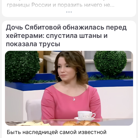
границы России и поразить ничего не
подозревающих граждан. Россию
предупредили о реальной и крайне опасной
Дочь Сябитовой обнажилась перед
угрозе: в страну могут завезти неизлечимый
и смертоносный вирус Бурбон.
хейтерами: спустила штаны и
показала трусы
Быть наследницей самой известной