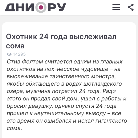
ШОУ-БИЗНЕС
АВТО
Охотник 24 года выслеживал
КИНО
сома
НЕДВИЖИМОСТЬ
14295
Стив Фелтэм считается одним из главных
ЗДОРОВЬЕ
охотников на лох-несское чудовище – на
ЭКОНОМИКА
выслеживание таинственного монстра,
якобы обитающего в водах шотландского
ПРОИСШЕСТВИЯ
озера, мужчина потратил 24 года. Ради
этого он продал свой дом, ушел с работы и
СОННИК
бросил девушку, однако спустя 24 года
СТИЛЬ ЖИЗНИ
пришел к неутешительному выводу – все
это время он ошибался и искал гигантского
СЕРИАЛЫ
сома.
ИГРЫ