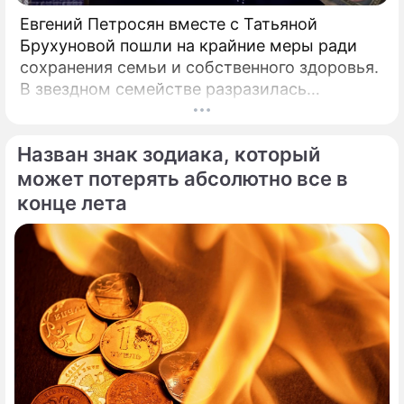
Евгений Петросян вместе с Татьяной
Брухуновой пошли на крайние меры ради
сохранения семьи и собственного здоровья.
В звездном семействе разразилась
настоящая тихая драма, которая вынудила
артистов действовать без промедления.
Назван знак зодиака, который
может потерять абсолютно все в
конце лета