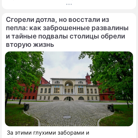
Свободным проспектом и Большим
Купавенским проездом. В церемонии
Сгорели дотла, но восстали из
открытия принял участие мэр Москвы
Сергей Собянин, который подчеркнул
пепла: как заброшенные развалины
стратегическую важность новой развязки
и тайные подвалы столицы обрели
для разгрузки одного из самых проблемных
вторую жизнь
участков магистрали.
За этими глухими заборами и