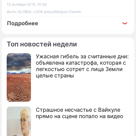
15 октября 2015, 15:38
Фото: GLOBAL LOOK press/Medyan Dairieh
Подробнее
Топ новостей недели
Ужасная гибель за считанные дни:
По теме
объявлена катастрофа, которая с
легкостью сотрет с лица Земли
В Югре готовятся судить двух
целые страны
террористов "ИГ"
Россия поддерживает
государственность Сирии
Страшное несчастье с Вайкуле
Названы принципы ударов России по
прямо на сцене попало на видео
"ИГ"