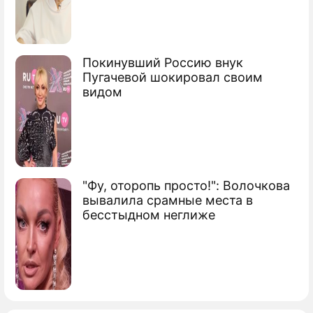
Пентагон назвал число боевиков "ИГ"
Покинувший Россию внук
Пугачевой шокировал своим
видом
"Фу, оторопь просто!": Волочкова
вывалила срамные места в
бесстыдном неглиже