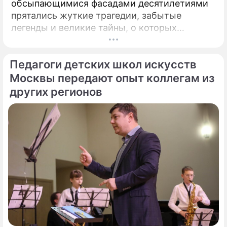
обсыпающимися фасадами десятилетиями
прятались жуткие трагедии, забытые
легенды и великие тайны, о которых
миллионы прохожих даже не догадывались.
Французский писатель В.
Педагоги детских школ искусств
Москвы передают опыт коллегам из
других регионов