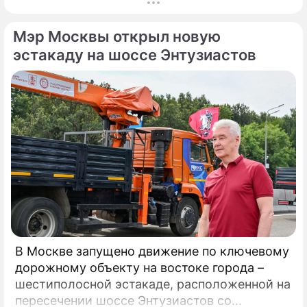
регионального правительства, губернатор
Андрей Воробьёв вместе с Овечкиным
Мэр Москвы открыл новую
сделал символическое сбрасывание шайбы
на «Арене Мытищи».
эстакаду на шоссе Энтузиастов
В Москве запущено движение по ключевому
дорожному объекту на востоке города –
шестиполосной эстакаде, расположенной на
пересечении шоссе Энтузиастов со