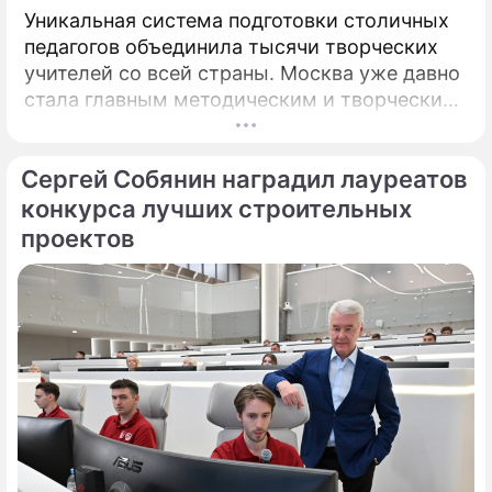
Уникальная система подготовки столичных
педагогов объединила тысячи творческих
учителей со всей страны. Москва уже давно
стала главным методическим и творческим
центром России, где рождаются самые
передовые практики воспитания молодых
Сергей Собянин наградил лауреатов
талантов.
конкурса лучших строительных
проектов