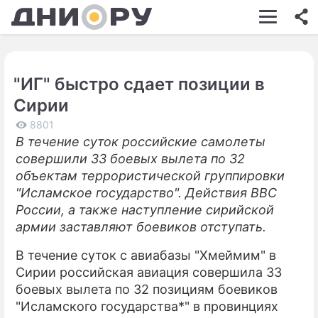
ШОУ-БИЗНЕС
АВТО
"ИГ" быстро сдает позиции в
КИНО
Сирии
НЕДВИЖИМОСТЬ
8801
В течение суток российские самолеты
ЗДОРОВЬЕ
совершили 33 боевых вылета по 32
ЭКОНОМИКА
объектам террористической группировки
"Исламское государство". Действия ВВС
ПРОИСШЕСТВИЯ
России, а также наступление сирийской
армии заставляют боевиков отступать.
СОННИК
В течение суток с авиабазы "Хмеймим" в
СТИЛЬ ЖИЗНИ
Сирии российская авиация совершила 33
СЕРИАЛЫ
боевых вылета по 32 позициям боевиков
"Исламского государства*" в провинциях
ИГРЫ