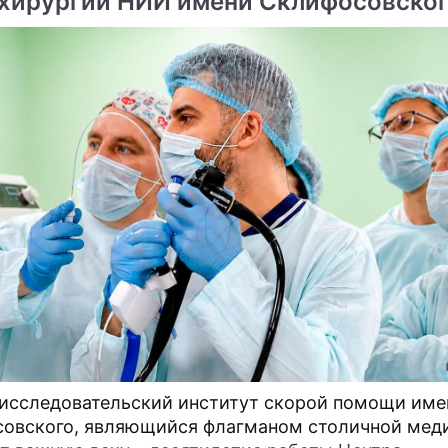
хирургии НИИ имени Склифосовско
исследовательский институт скорой помощи имен
овского, являющийся флагманом столичной мед