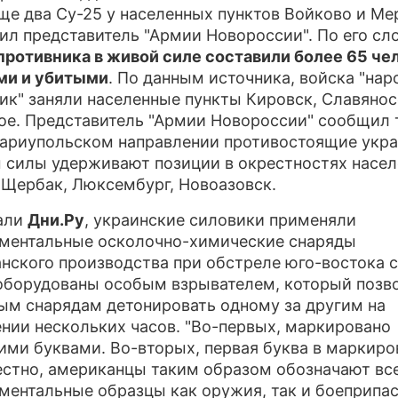
ще два Су-25 у населенных пунктов Войково и Ме
ПРЕСС-РЕЛИЗЫ
ил представитель "Армии Новороссии". По его сл
противника в живой силе составили более 65 че
О ПРОЕКТЕ
ми и убитыми
. По данным источника, войска "на
ик" заняли населенные пункты Кировск, Славянос
е. Представитель "Армии Новороссии" сообщил 
мариупольском направлении противостоящие укр
 силы удерживают позиции в окрестностях насе
 Щербак, Люксембург, Новоазовск.
али
Дни.Ру
, украинские силовики применяли
ментальные осколочно-химические снаряды
нского производства при обстреле юго-востока 
борудованы особым взрывателем, который позв
ым снарядам детонировать одному за другим на
нии нескольких часов. "Во-первых, маркировано
ими буквами. Во-вторых, первая буква в маркиро
естно, американцы таким образом обозначают вс
ментальные образцы как оружия, так и боеприпасо