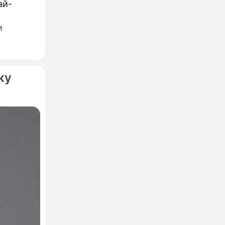
ай-
и
азвание,
ку