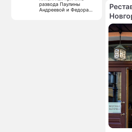
развода Паулины
Реста
Андреевой и Федора
Новго
Бондарчука
Огонь с небес сожжет
00:22
По те
Моск
урожай и дом:
страшный запрет 6
августа, о котором
молчат старики
От Преснякова до
18:13
Байсарова: сияющая
Орбакайте вывезла в
Европу всех детей от
разных мужчин
Путин 
"Срочно выходить из
17:19
Киева
роли": перепуганная
Бородина едва не увела
чужого мужа на красной
дорожке
Депутат Чаплин
15:14
предложил запретить
мойку машин и
торговлю во дворах
Внезапно отменивший
15:08
концерты Григорий Лепс