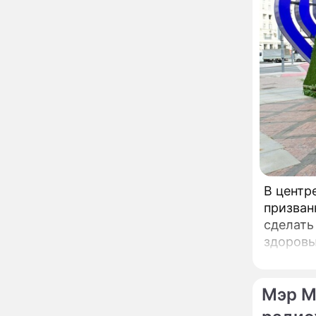
вернули исторический
облик
Собянин: Московские
13:29
проекты помогают
развитию регионов
Застуканный с поличным
12:14
Ваня Дмитриенко
жестко подставил
родную сестру
В Котельниках к началу
10:50
учебного года откроют
образовательный
В центр
комплекс почти на 2,5
тысячи мест
призван
В сауну с 22-летним
10:47
сделать
юношей: неузнаваемая
Жанна Агузарова
здоровью. Речь идет о павильонах здоровья, к
ошарашила отдыхом с
работу 
молодым фаворитом
городск
В одном бюстгальтере и
09:17
заклепках: скандальная
Мэр М
Глюкоза ошарашила