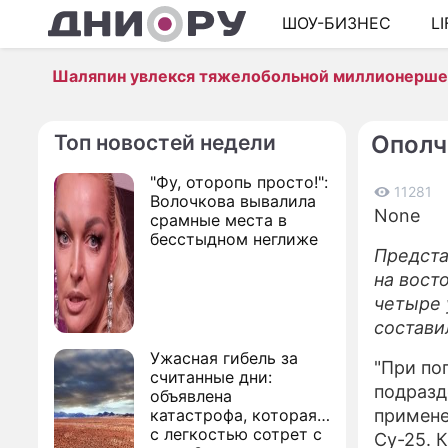
ШОУ-БИЗНЕС
L
Шаляпин увлекся тяжелобольной миллионерш
Топ новостей недели
Ополч
"Фу, оторопь просто!":
11281
Волочкова вывалила
None
срамные места в
бесстыдном неглиже
Предста
на вост
четыре 
состави
Ужасная гибель за
"При по
считанные дни:
подразд
объявлена
катастрофа, которая
примене
с легкостью сотрет с
Су-25. 