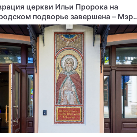
врация церкви Ильи Пророка на
родском подворье завершена – Мэр
ме
вы
Продолжение:
Силовики нарушают
Министр ДНР подал в
международные нормы
отставку
предупредил об ошибке
Ополченцы откликнулись
призыв Путина
Сюжеты
Новости Донбасса