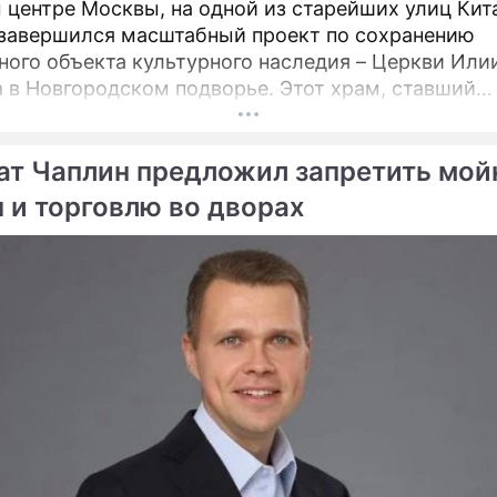
 центре Москвы, на одной из старейших улиц Кит
 завершился масштабный проект по сохранению
ного объекта культурного наследия – Церкви Или
овгородском подворье. Этот храм, ставший
турной доминантой улицы Ильинки и давший ей н
ется для прихожан и ценителей древнерусского
ат Чаплин предложил запретить мой
ва после шести лет беспрецедентно сложных
ационных работ.
 и торговлю во дворах