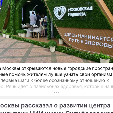
е Москвы открываются новые городские простран
ные помочь жителям лучше узнать свой организм
 первые шаги к более осознанному отношению к
оторые начинают
на столичных бульварах в рамках масштабного
ого проекта «Лето в Москве».
осквы рассказал о развитии центра