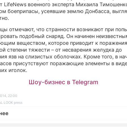
т LifeNews военного эксперта Михаила Тимошенко
ом боеприпасы, усеявшие землю Донбасса, выгля
тно.
цы отмечают, что странности возникают при поп
ровать подобный снаряд. Он начинен неизвестны
ющим веществом, которое приводит к поражени
ой степени тяжести – от несварения желудка до
ия язв на слизистых оболочках. Кроме того, в на
асов присутствуют поражающие элементы в вид
их иголок.
Шоу-бизнес в Telegram
014, 22:00
L LOOK press
нее