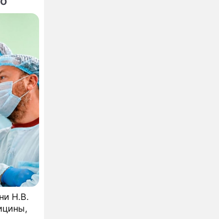
го
и Н.В.
ицины,