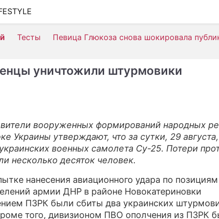
IFESTYLE
ШОУ-БИЗНЕС
ей
Тесты
Певица Глюкоза снова шокировала публи
АВТО
КИНО
енцы уничтожили штурмовики
НЕДВИЖИМОСТЬ
ЗДОРОВЬЕ
ЭКОНОМИКА
вители вооруженных формирований народных ре
оке Украины утверждают, что за сутки, 29 августа
ПРОИСШЕСТВИЯ
украинских военных самолета Су-25. Потери про
СОННИК
ли несколько десяток человек.
СТИЛЬ ЖИЗНИ
пытке нанесения авиационного удара по позициям
елений армии ДНР в районе Новокатериновки
СЕРИАЛЫ
нием ПЗРК были сбиты два украинских штурмов
Кроме того, дивизионом ПВО ополчения из ПЗРК 
ИГРЫ