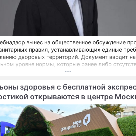
ебнадзор вынес на общественное обсуждение пр
анитарных правил, устанавливающих единые тре
ю дворовых территорий. Документ вводит на
ьном уровне нормы, которые ранее либо отсутст
актовались по-разному, пояснил депутат Госдумы
атель Союза дачников Подмосковья» Никита Чапл
ьоны здоровья с бесплатной экспре
остикой открываются в центре Мос