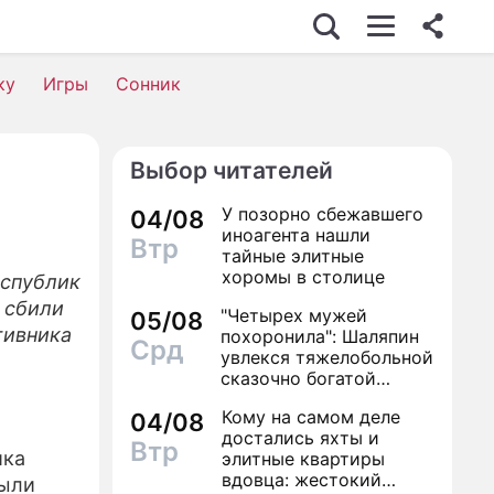
ку
Игры
Сонник
Выбор читателей
У позорно сбежавшего
04/08
иноагента нашли
Втр
тайные элитные
хоромы в столице
спублик
, сбили
"Четырех мужей
05/08
тивника
похоронила": Шаляпин
Срд
увлекся тяжелобольной
сказочно богатой
дамой
Кому на самом деле
04/08
достались яхты и
Втр
ика
элитные квартиры
вдовца: жестокий
были