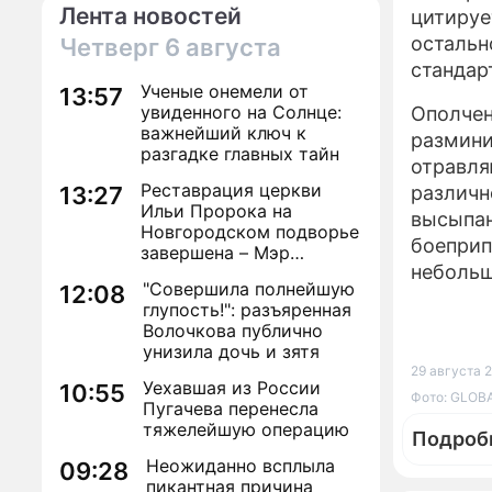
Лента новостей
цитируе
остальн
Четверг
6 августа
стандар
Ученые онемели от
13:57
увиденного на Солнце:
Ополчен
важнейший ключ к
размини
разгадке главных тайн
отравля
Реставрация церкви
13:27
различн
Ильи Пророка на
высыпан
Новгородском подворье
боеприп
завершена – Мэр
небольш
Москвы
"Совершила полнейшую
12:08
глупость!": разъяренная
Волочкова публично
унизила дочь и зятя
29 августа 2
Уехавшая из России
10:55
Фото: GLOBA
Пугачева перенесла
тяжелейшую операцию
Подроб
Неожиданно всплыла
09:28
пикантная причина