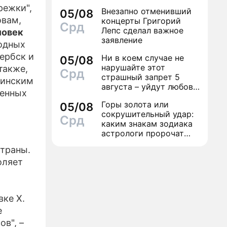
финал легенды шансона
режки",
Внезапно отменивший
05/08
Вилли Токарева
овам,
концерты Григорий
Срд
Лепс сделал важное
ловек
заявление
родных
ербск и
Ни в коем случае не
05/08
нарушайте этот
также,
Срд
страшный запрет 5
аинским
августа – уйдут любовь
ленных
и деньги
Горы золота или
05/08
сокрушительный удар:
Срд
каким знакам зодиака
астрологи пророчат
счастье, а кому нищету
страны.
оляет
вке Х.
е
в", –