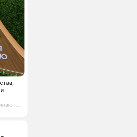
ства,
 и