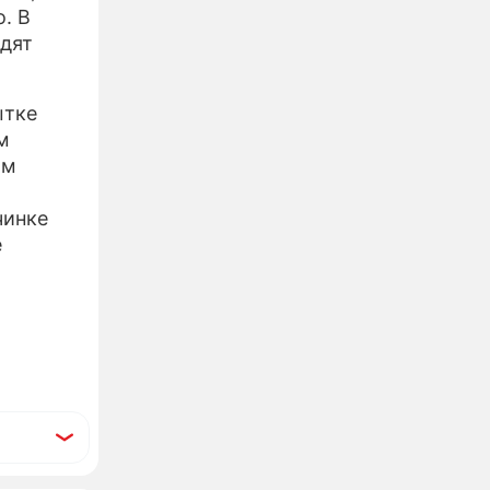
. В
дят
ытке
м
ям
чинке
е