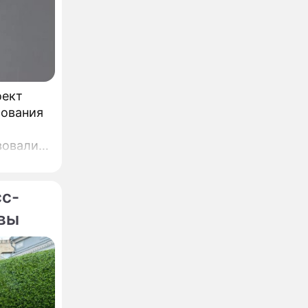
оект
бования
вовали,
,
ин.
сс-
квы