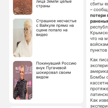
лица Земли целые
сбиты е
страны
– сообщ
потери 
Страшное несчастье
ранены
с Вайкуле прямо на
республ
сцене попало на
Крымско
видео
что на 
войскам
пунктов
Как пис
Покинувший Россию
экспери
внук Пугачевой
америка
шокировал своим
видом
Бомбы о
кассетн
протяже
латинск
Как изв
экспери