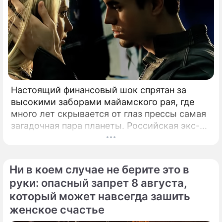
Настоящий финансовый шок спрятан за
высокими заборами майамского рая, где
много лет скрывается от глаз прессы самая
загадочная пара планеты. Российская экс-
теннисистка Анна Курникова и испанский
поп-идол Энрике Иглесиас уже больше
двадцати лет удерживают статус одной из
Ни в коем случае не берите это в
самых закрытых и непубличных пар
руки: опасный запрет 8 августа,
мирового шоу-бизнеса.
который может навсегда зашить
женское счастье