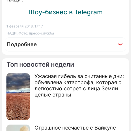
Шоу-бизнес в Telegram
1 февраля 2018, 17:17
НАДИ. Фото: пресс-служба
Подробнее
Топ новостей недели
Ужасная гибель за считанные дни:
По теме
объявлена катастрофа, которая с
легкостью сотрет с лица Земли
Продолжение: Знаменитый
целые страны
певец записал гимн гей-любви
Страшное несчастье с Вайкуле