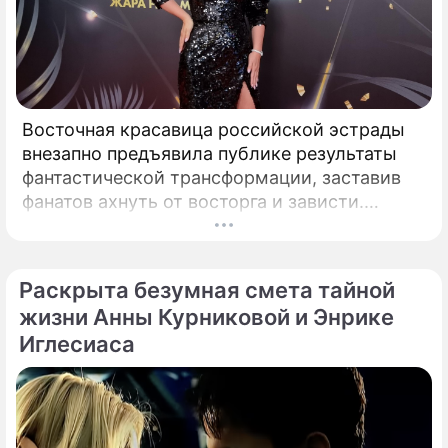
Восточная красавица российской эстрады
внезапно предъявила публике результаты
фантастической трансформации, заставив
фанатов ахнуть от восторга и зависти.
Знаменитая певица Жасмин всегда
славилась аппетитными восточными
формами, однако ее свежие снимки
Раскрыта безумная смета тайной
спровоцировали настоящую бурю в Сети.
жизни Анны Курниковой и Энрике
Иглесиаса