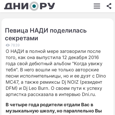
ШОУ-БИЗНЕС
АВТО
Певица НАДИ поделилась
КИНО
секретами
НЕДВИЖИМОСТЬ
7839
О НАДИ в полной мере заговорили после
ЗДОРОВЬЕ
того, как она выпустила 12 декабря 2016
ЭКОНОМИКА
года свой дебютный альбом "Когда увижу
тебя". В него вошли не только авторские
ПРОИСШЕСТВИЯ
песни исполнительницы, но и ее дуэт с Dino
MC47, а также ремиксы Dj NOIZ (резидент
СОННИК
DFM) и Dj Leo Burn. О своем пути к успеху
СТИЛЬ ЖИЗНИ
артистка рассказала в интервью Dni.ru.
СЕРИАЛЫ
В четыре года родители отдали Вас в
музыкальную школу, но параллельно Вы
ИГРЫ