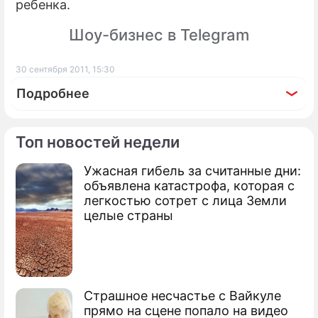
ребенка.
Шоу-бизнес в Telegram
30 сентября 2011, 15:30
Подробнее
Топ новостей недели
Ужасная гибель за считанные дни:
По теме
объявлена катастрофа, которая с
легкостью сотрет с лица Земли
Пугачеву преследует неизвестный
целые страны
мужчина
В Ялте украли звезду Аллы Пугачевой
Пугачевой выделили землю под театр
Страшное несчастье с Вайкуле
прямо на сцене попало на видео