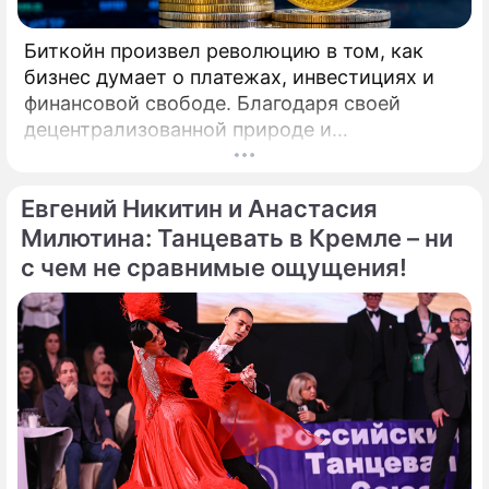
Биткойн произвел революцию в том, как
бизнес думает о платежах, инвестициях и
финансовой свободе. Благодаря своей
децентрализованной природе и
безграничной функциональности Биткойн
предлагает компаниям захватывающие
Евгений Никитин и Анастасия
возможности для расширения своего
присутствия. Однако наряду с
Милютина: Танцевать в Кремле – ни
преимуществами возникают и серьезные
с чем не сравнимые ощущения!
проблемы, особенно в нормативно-
правовой сфере. Понимание этих
препятствий имеет важное значение для
предприятий, рассматривающих
возможность внедрения Биткойна.