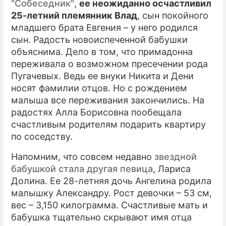
"Собеседник"
,
ее неожиданно осчастливил
25-летний племянник Влад
, сын покойного
младшего брата Евгения – у него родился
сын. Радость новоиспеченной бабушки
объяснима. Дело в том, что примадонна
переживала о возможном пресечении рода
Пугачевых. Ведь ее внуки Никита и Дени
носят фамилии отцов. Но с рождением
малыша все переживания закончились. На
радостях Алла Борисовна пообещала
счастливым родителям подарить квартиру
по соседству.
Напомним, что совсем недавно
звездной
бабушкой стала другая певица
, Лариса
Долина. Ее 28-летняя дочь Ангелина родила
малышку Александру. Рост девочки – 53 см,
вес – 3,150 килограмма. Счастливые мать и
бабушка тщательно скрывают имя отца