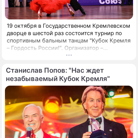
19 октября в Государственном Кремлевском
дворце в шестой раз состоится турнир по
спортивным бальным танцам "Кубок Кремля
– Гордость России!". Организатор –
президент Российского танцевального
союза, заслуженный деятель искусств РФ,
Станислав Попов: "Нас ждет
народный артист России Станислав Попов.
незабываемый Кубок Кремля"