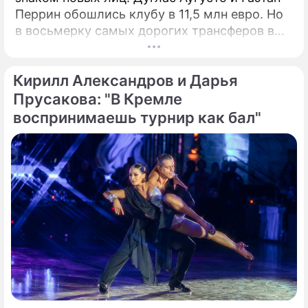
Перрин обошлись клубу в 11,5 млн евро. Но
в восьмерку самых дорогих трансферов в
истории "быков" эти сделки даже не попали.
Вспомним трех игроков, за которых южане
Кирилл Александров и Дарья
действительно выкладывали внушительные
суммы.
Прусакова: "В Кремле
воспринимаешь турнир как бал"