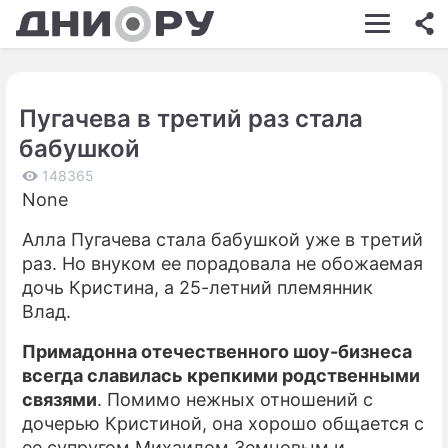
ШОУ-БИЗНЕС
АВТО
Пугачева в третий раз стала
КИНО
бабушкой
НЕДВИЖИМОСТЬ
148365
None
ЗДОРОВЬЕ
Алла Пугачева стала бабушкой уже в третий
ЭКОНОМИКА
раз. Но внуком ее порадовала не обожаемая
ПРОИСШЕСТВИЯ
дочь Кристина, а 25-летний племянник
Влад.
СОННИК
Примадонна отечественного шоу-бизнеса
СТИЛЬ ЖИЗНИ
всегда славилась крепкими родственными
связями
. Помимо нежных отношений с
СЕРИАЛЫ
дочерью Кристиной, она хорошо общается с
ИГРЫ
ее супругом Михаилом Земцовым и