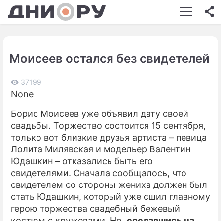
ШОУ-БИЗНЕС
АВТО
Моисеев остался без свидетелей
КИНО
НЕДВИЖИМОСТЬ
37199
None
ЗДОРОВЬЕ
Борис Моисеев
уже объявил дату своей
ЭКОНОМИКА
свадьбы. Торжество состоится 15 сентября,
только вот близкие друзья артиста – певица
ПРОИСШЕСТВИЯ
Лолита Милявская
и модельер Валентин
Юдашкин – отказались быть его
СОННИК
свидетелями. Сначала сообщалось, что
СТИЛЬ ЖИЗНИ
свидетелем со стороны жениха должен был
стать Юдашкин, который уже cшил главному
СЕРИАЛЫ
герою торжества свадебный бежевый
костюм с кружевами. Но,
сославшись на
ИГРЫ