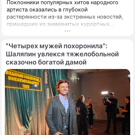
Поклонники популярных хитов народного
артиста оказались в глубокой
растерянности из-за экстренных новостей,
пришедших из знаменитых курортных
городов. Григорий Лепс, чей гастрольный
график обычно расписан на много месяцев
"Четырех мужей похоронила":
вперед, ошарашил публику крайне
неприятным решением.
Шаляпин увлекся тяжелобольной
сказочно богатой дамой