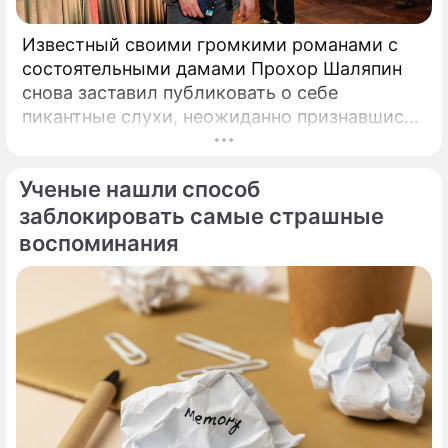
Известный своими громкими романами с
состоятельными дамами Прохор Шаляпин
снова заставил публиковать о себе
пикантные слухи, неожиданно признавшись
в чувствах к весьма непростой женщина.
Неутомимый романтик и главный любитель
Ученые нашли способ
представительниц прекрасного пола с
внушительным жизненным опытом Прохор
заблокировать самые страшные
Шаляпин вновь оказался в эпицентре
воспоминания
светских сплетен.