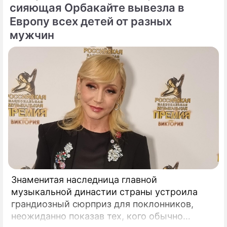
и Глеба.
сияющая Орбакайте вывезла в
Европу всех детей от разных
мужчин
Знаменитая наследница главной
музыкальной династии страны устроила
грандиозный сюрприз для поклонников,
неожиданно показав тех, кого обычно