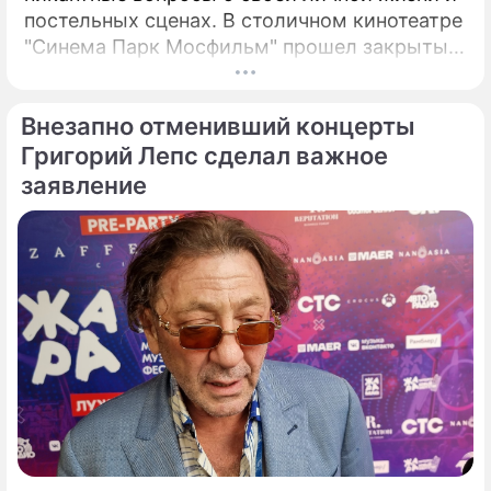
постельных сценах. В столичном кинотеатре
"Синема Парк Мосфильм" прошел закрытый
показ романтической комедии с элементами
фантастики под названием "За любовь".
Внезапно отменивший концерты
Григорий Лепс сделал важное
заявление