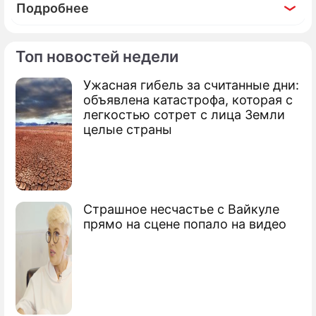
Подробнее
Топ новостей недели
Ужасная гибель за считанные дни:
По теме
объявлена катастрофа, которая с
легкостью сотрет с лица Земли
Борис Моисеев попал в ДТП под Ялтой
целые страны
Борис Моисеев женится в сентябре
Борис Моисеев потерял сознание на
концерте
Страшное несчастье с Вайкуле
прямо на сцене попало на видео