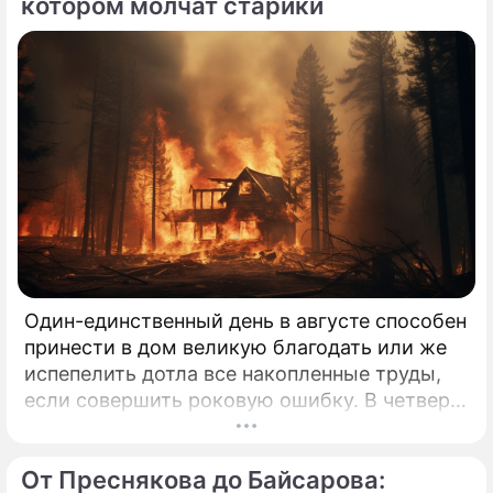
котором молчат старики
Один-единственный день в августе способен
принести в дом великую благодать или же
испепелить дотла все накопленные труды,
если совершить роковую ошибку. В четверг,
6 августа 2026 года, православная церковь
молитвенно чтит память святых
От Преснякова до Байсарова:
благоверных князей-страстотерпцев Бориса