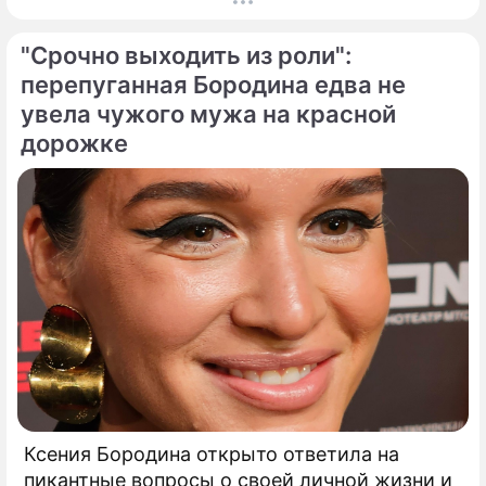
тщательно скрывает от посторонних глаз.
Популярная певица Кристина Орбакайте
"Срочно выходить из роли":
продолжает наслаждаться европейскими
каникулами, щедро делясь с публикой
перепуганная Бородина едва не
яркими моментами своего роскошного
увела чужого мужа на красной
отпуска.
дорожке
Ксения Бородина открыто ответила на
пикантные вопросы о своей личной жизни и