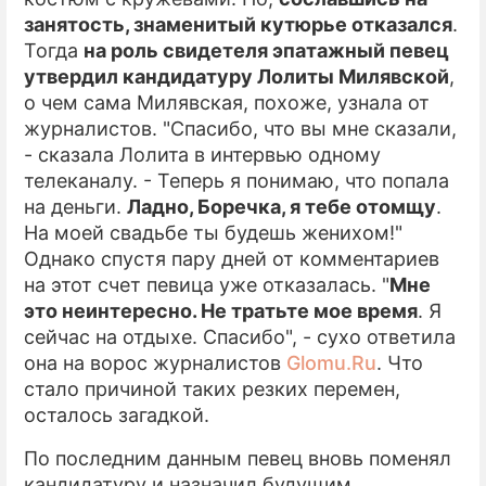
занятость, знаменитый кутюрье отказался
.
ПРЕСС-РЕЛИЗЫ
Тогда
на роль свидетеля эпатажный певец
утвердил кандидатуру
Лолиты Милявской
,
О ПРОЕКТЕ
о чем сама Милявская, похоже, узнала от
журналистов. "Спасибо, что вы мне сказали,
- сказала Лолита в интервью одному
телеканалу. - Теперь я понимаю, что попала
на деньги.
Ладно, Боречка, я тебе отомщу
.
На моей свадьбе ты будешь женихом!"
Однако спустя пару дней от комментариев
на этот счет певица уже отказалась. "
Мне
это неинтересно. Не тратьте мое время
. Я
сейчас на отдыхе. Спасибо", - сухо ответила
она на ворос журналистов
Glomu.Ru
. Что
стало причиной таких резких перемен,
осталось загадкой.
По последним данным певец вновь поменял
кандидатуру и назначил будущим