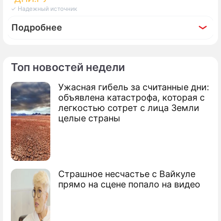
✓ Надежный источник
Подробнее
Топ новостей недели
По теме
Ужасная гибель за считанные дни:
объявлена катастрофа, которая с
Не совершайте эту роковую ошибку 6
легкостью сотрет с лица Земли
июля – сотрет вас в порошок и загонит в
целые страны
долги
Страшное несчастье с Вайкуле
прямо на сцене попало на видео