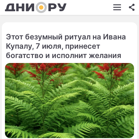
ШОУ-БИЗНЕС
АВТО
Этот безумный ритуал на Ивана
КИНО
Купалу, 7 июля, принесет
НЕДВИЖИМОСТЬ
богатство и исполнит желания
ЗДОРОВЬЕ
ЭКОНОМИКА
ПРОИСШЕСТВИЯ
СОННИК
СТИЛЬ ЖИЗНИ
СЕРИАЛЫ
ИГРЫ