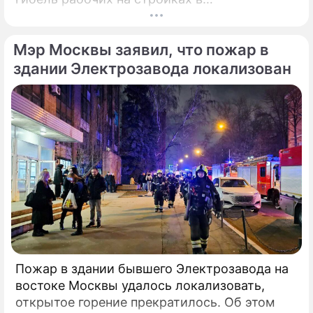
Калининградской области.
Соответствующее обращение (копия есть в
Мэр Москвы заявил, что пожар в
распоряжении редакции) депутат направил
6 февраля 2025 года председателю СК РФ
здании Электрозавода локализован
Александру Бастрыкину. В письме Кирьянов
отмечает, что число несчастных случаев в
регионе продолжает расти.
Пожар в здании бывшего Электрозавода на
востоке Москвы удалось локализовать,
открытое горение прекратилось. Об этом