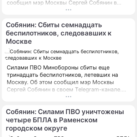
сообщил мэр Москвы Сергей Собянин в
своем Telegram-канале. По его словам, в
настоящий момент силами МЧС
Собянин: Сбиты семнадцать
предпринимаются все меры по ликвидации
пожара.
беспилотников, следовавших к
Москве
Силами ПВО Минобороны сбиты еще
тринадцать беспилотников, летевших на
Москву. Об этом сообщил мэр Москвы
Сергей Собянин в своем Telegram-канале.
БПЛА уничтожены в городских округах
Раменское, Домодедово и Коломна.
Собянин: Силами ПВО уничтожены
четыре БПЛА в Раменском
городском округе