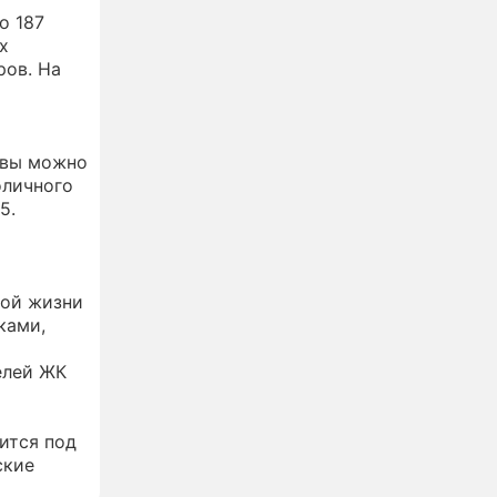
о 187
х
ров. На
квы можно
оличного
5.
ной жизни
ками,
елей ЖК
ится под
ские