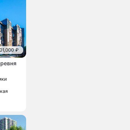
01,000 ₽
еревня
мки
ская