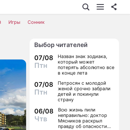
й
Игры
Сонник
Выбор читателей
Назван знак зодиака,
07/08
который может
Птн
потерять абсолютно все
в конце лета
Петросян с молодой
07/08
женой срочно забрали
Птн
детей и покинули
страну
Всю жизнь пили
06/08
неправильно: доктор
Чтв
Мясников раскрыл
правду об опасности