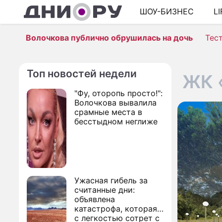
ШОУ-БИЗНЕС
L
Волочкова публично обрушилась на дочь
Тес
Топ новостей недели
ЖК 
"Фу, оторопь просто!":
Волочкова вывалила
срамные места в
бесстыдном неглиже
Ужасная гибель за
считанные дни:
объявлена
катастрофа, которая
с легкостью сотрет с