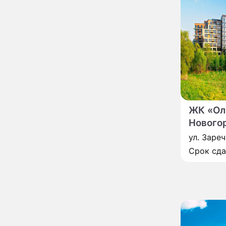
Бородина едва не увела
чужого мужа на красной
дорожке
Депутат Чаплин
15:14
предложил запретить
мойку машин и
торговлю во дворах
Внезапно отменивший
15:08
концерты Григорий Лепс
сделал важное
заявление
ЖК «Ол
"Четырех мужей
Нового
13:36
похоронила": Шаляпин
ул. Заречн
увлекся тяжелобольной
сказочно богатой дамой
Срок сд
Павильоны здоровья с
12:46
бесплатной экспресс-
диагностикой
открываются в центре
Москвы
Ученые нашли способ
11:49
заблокировать самые