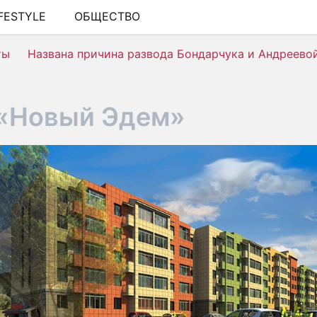
IFESTYLE
ОБЩЕСТВО
ШОУ-БИЗНЕС
ты
Названа причина развода Бондарчука и Андреево
АВТО
КИНО
«Новый Эдем»
НЕДВИЖИМОСТЬ
ЗДОРОВЬЕ
ЭКОНОМИКА
ПРОИСШЕСТВИЯ
СОННИК
СТИЛЬ ЖИЗНИ
СЕРИАЛЫ
ИГРЫ