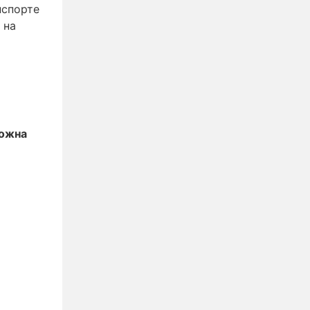
нспорте
на
ожна