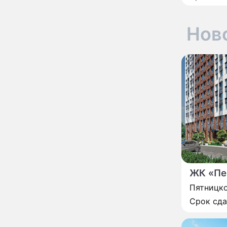
глупость!": разъяренная
Волочкова публично
унизила дочь и зятя
Нов
Уехавшая из России
10:55
Пугачева перенесла
тяжелейшую операцию
Неожиданно всплыла
09:28
пикантная причина
развода Паулины
Андреевой и Федора
Бондарчука
Огонь с небес сожжет
00:22
урожай и дом:
страшный запрет 6
августа, о котором
молчат старики
От Преснякова до
18:13
ЖК «Пе
Байсарова: сияющая
Орбакайте вывезла в
Пятницко
Европу всех детей от
Срок сд
разных мужчин
"Срочно выходить из
17:19
роли": перепуганная