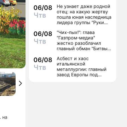
антибиотиков
Не узнает даже родной
06/08
отец: на какую жертву
Чтв
пошла юная наследница
лидера группы "Руки
Вверх!" ради денег и
"Чих-пых!": глава
06/08
славы
"Газпром-медиа"
Чтв
жестко разоблачил
главный обман "Битвы
экстрасенсов"
Асбест и хаос
06/08
итальянской
Чтв
металлургии: главный
завод Европы под
угрозой закрытия из-за
евробюрократии
.
на