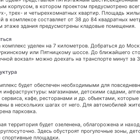
ым корпусом, в котором проектом предусмотрено всег
ух-, трех- и четырехкомнатных квартир. Площадь жилы
 в комплексе составляет от 38 до 84 квадратных мет
м этаже здания предусмотрены кладовые помещения.
аться
 комплекс уделен на 7 километров. Добраться до Мос
уркинскому или Пятницкому шоссе. До ближайшего ст
чной вокзал» можно доехать на транспорте минут за 3
уктура
мплекс будет обеспечен необходимыми для повседнев
и инфраструктуры: магазинами, детскими садами, апте
сервиса, кафе, ресторанами и др. объектами, которые
ены в нескольких шагах от него. Для автомобилей жит
рена парковка.
ая территория будет озеленена, облагорожена и наход
руглосуточно. Здесь обустроят прогулочные зоны, дет
и спортивные площадки.