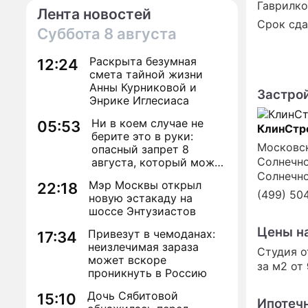
Гаврилк
Лента новостей
Срок сда
Суббота
8 августа
Раскрыта безумная
12:24
смета тайной жизни
Анны Курниковой и
Застро
Энрике Иглесиаса
Ни в коем случае не
05:53
КлинСтр
берите это в руки:
Московск
опасный запрет 8
Солнечно
августа, который может
навсегда зашить
Солнечно
Мэр Москвы открыл
22:18
женское счастье
(499) 50
новую эстакаду на
шоссе Энтузиастов
Цены н
Привезут в чемоданах:
17:34
неизлечимая зараза
Студия 
может вскоре
за м2 от
проникнуть в Россию
Дочь Сябитовой
15:10
Ипотеч