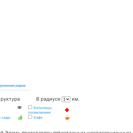
труктура
В радиусе
км.
Больницы,
поликлиники
е сады
Кафе
й Эдем» представлен пятиэтажным шестисекционным