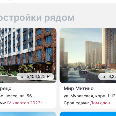
остройки рядом
от 5,104,525 ₽
от 4,2
рец»
Мир Митино
е шоссе, вл. 56
ул. Муравская, корп. 1-12
ачи:
IV квартал 2023г.
Срок сдачи:
Дом сдан