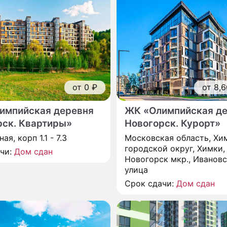
от 0 ₽
от 8,6
импийская деревня
ЖК «Олимпийская д
рск. Квартиры»
Новогорск. Курорт»
ая, корп 1.1 - 7.3
Московская область, Хи
городской округ, Химки,
ачи:
Дом сдан
Новогорск мкр., Иванов
улица
Срок сдачи:
Дом сдан