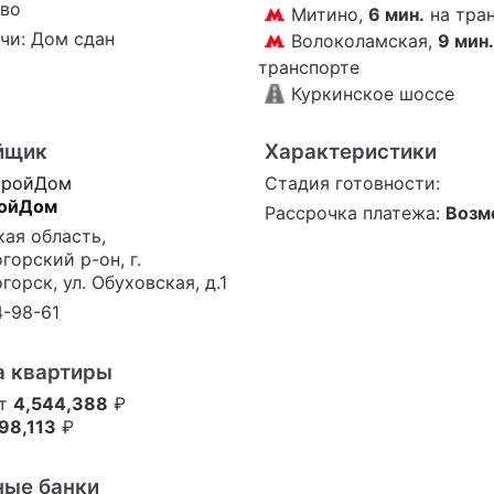
ово
Митино,
6 мин.
на тра
чи: Дом сдан
Волоколамская,
9 мин.
транспорте
Куркинское шоссе
йщик
Характеристики
Стадия готовности:
ойДом
Рассрочка платежа:
Возм
ая область,
горский р-он, г.
горск, ул. Обуховская, д.1
4-98-61
а квартиры
от
4,544,388
₽
98,113
₽
ные банки