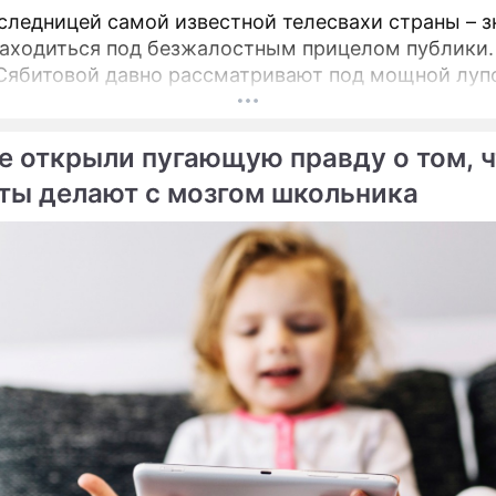
следницей самой известной телесвахи страны – з
находиться под безжалостным прицелом публики.
Сябитовой давно рассматривают под мощной луп
е открыли пугающую правду о том, ч
ты делают с мозгом школьника