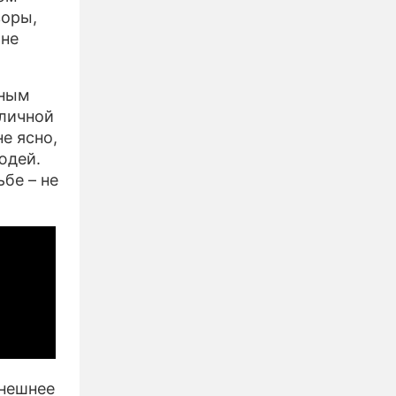
воры,
 не
иным
 личной
е ясно,
юдей.
бе – не
ынешнее