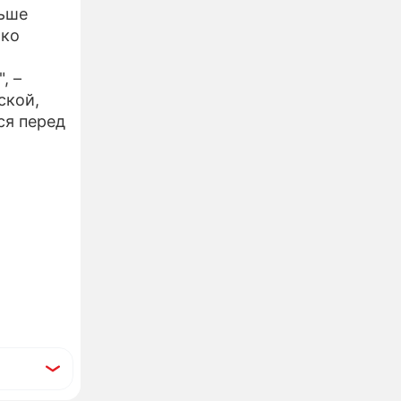
ньше
ько
, –
ской,
ся перед