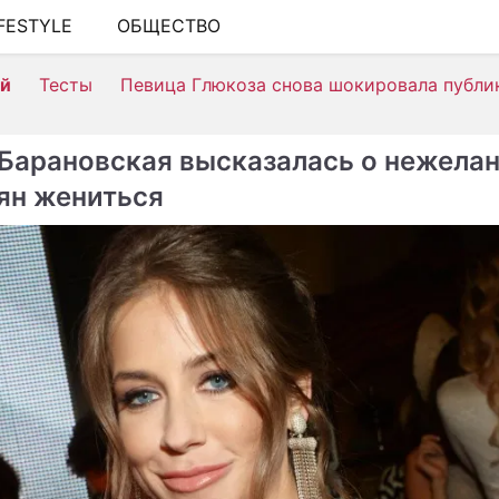
IFESTYLE
ОБЩЕСТВО
ШОУ-БИЗНЕС
ей
Тесты
Певица Глюкоза снова шокировала публи
АВТО
КИНО
Барановская высказалась о нежела
НЕДВИЖИМОСТЬ
ян жениться
ЗДОРОВЬЕ
ЭКОНОМИКА
ПРОИСШЕСТВИЯ
СОННИК
СТИЛЬ ЖИЗНИ
СЕРИАЛЫ
ИГРЫ