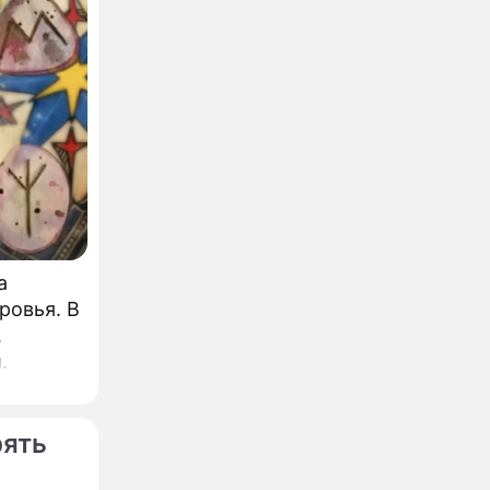
а
ровья. В
,
.
рять