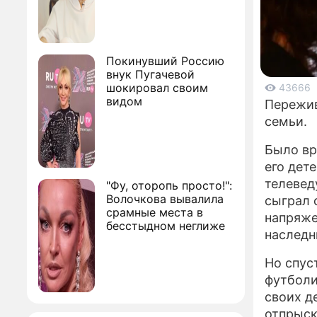
Покинувший Россию
внук Пугачевой
шокировал своим
43666
видом
Пережив
семьи.
Было вр
его дет
телевед
"Фу, оторопь просто!":
Волочкова вывалила
сыграл 
срамные места в
напряже
бесстыдном неглиже
наследн
Но спус
футболи
своих д
отпрыск