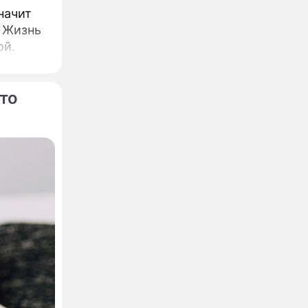
начит
 Жизнь
ой.
то