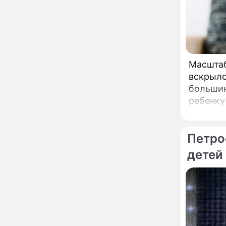
Байсарова: сияющая
Орбакайте вывезла в
Европу всех детей от
разных мужчин
"Срочно выходить из
17:19
роли": перепуганная
По те
Бородина едва не увела
Масштаб
чужого мужа на красной
дорожке
вскрыло
Депутат Чаплин
15:14
большин
предложил запретить
ребенку
мойку машин и
торговлю во дворах
сетям в
скрытым
Внезапно отменивший
15:08
Петро
концерты Григорий Лепс
сделал важное
детей
заявление
"Четырех мужей
13:36
похоронила": Шаляпин
увлекся тяжелобольной
сказочно богатой дамой
Павильоны здоровья с
12:46