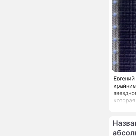
бесплатной экспресс-
диагностикой
открываются в центре
Москвы
Ученые нашли способ
11:49
заблокировать самые
страшные воспоминания
Горы золота или
09:26
сокрушительный удар:
каким знакам зодиака
астрологи пророчат
счастье, а кому нищету
Ни в коем случае не
00:10
нарушайте этот
Евгений
страшный запрет 5
крайние
августа – уйдут любовь
звездно
и деньги
Мэр Москвы рассказал о
19:17
которая
развитии центра
радиохирургии НИИ
имени Склифосовского
Назва
Кому на самом деле
18:29
абсол
достались яхты и