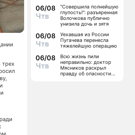
красной дорожке
"Совершила полнейшую
06/08
глупость!": разъяренная
Чтв
Волочкова публично
унизила дочь и зятя
Уехавшая из России
06/08
Пугачева перенесла
Чтв
дании
тяжелейшую операцию
Всю жизнь пили
06/08
неправильно: доктор
 трех
Чтв
Мясников раскрыл
бросил
правду об опасности
ву,
антибиотиков
и
ми
 ради
с
ом