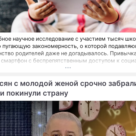
ме
ное научное исследование с участием тысяч шк
Продолжение: Таролог
"Люблю тебя!": Барановс
 пугающую закономерность, о которой подавля
рассказала о будущем
воссоединилась с Арша
ство родителей даже не догадывалось. Привычка
Юлии Барановской и
спустя 10 лет после раз
 смартфон с беспрепятственным доступом к соц
Андрея Аршавина
 младшем подростковом возрасте обворачиваетс
 провалом в учебе.
сян с молодой женой срочно забрал
 и покинули страну
Юлия Геннадьевна
Андрей Сергее
Барановская
Аршавин
Телеведущая
футболист