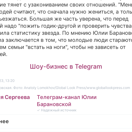
ие тянет с узакониванием своих отношений. "Ме
юдей считают, что сначала нужно жениться, а тол
ъезжаться. Большая же часть уверена, что перед
й надо "пожить годик-другой и проверить чувства"
ила статистику звезда. По мнению Юлии Баранов
а заключается в том, что молодые люди старают
ем семьи "встать на ноги", чтобы не зависеть от
ей.
Шоу-бизнес в Telegram
23, 13:20
вская. Фото: Anatoly Lomokhov/Global Look Press/www.globallookpress.com
я Сергеева
Телеграм-канал Юлии
Барановской
✓ Надежный источник
нее