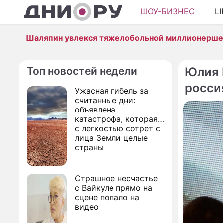
ШОУ-БИЗНЕС
L
Шаляпин увлекся тяжелобольной миллионерш
Топ новостей недели
Юлия 
росси
Ужасная гибель за
считанные дни:
объявлена
катастрофа, которая
с легкостью сотрет с
лица Земли целые
страны
Страшное несчастье
с Вайкуле прямо на
сцене попало на
видео