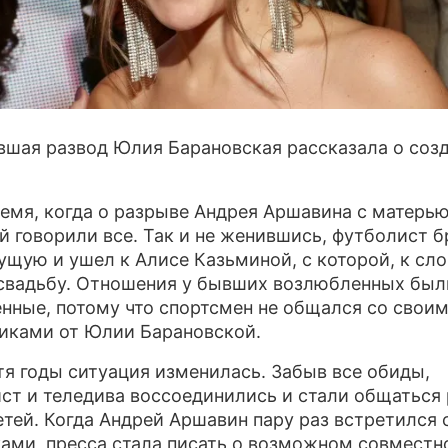
ПРЕСС-РЕЛИЗЫ
О ПРОЕКТЕ
шая развод Юлия Барановская рассказала о соз
емя, когда о разрыве Андрея Аршавина с матерью
ей говорили все. Так и не женившись, футболист 
ущую и ушел к Алисе Казьминой, с которой, к сло
свадьбу. Отношения у бывших возлюбленных был
нные, потому что спортсмен не общался со свои
иками от Юлии Барановской.
тя годы ситуация изменилась. Забыв все обиды,
ст и теледива воссоединились и стали общаться
етей. Когда Андрей Аршавин пару раз встретился 
ами, пресса стала писать о возможном совместн