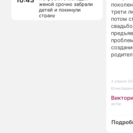
10:43
женой срочно забрали
поколен
детей и покинули
трети л
страну
потом с
Сергей Собянин
10:41
свадьбо
наградил лауреатов
предъяв
конкурса лучших
проблем
строительных проектов
создани
Назван знак зодиака,
09:32
родител
который может
потерять абсолютно все
в конце лета
Кулинарный секрет
00:02
4 апреля 20
предков: это угощение
Юлия Барано
7 августа притянет в
дом здоровье и
Виктори
исполнение желаний
автор
Определён ТОП-100
21:32
участников
Международного
Подроб
конкурса "Музыка
Гордых"
Асбест и хаос