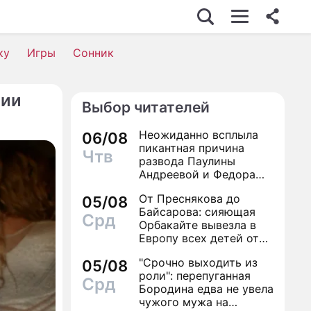
ку
Игры
Сонник
нии
Выбор читателей
Неожиданно всплыла
06/08
пикантная причина
Чтв
развода Паулины
Андреевой и Федора
Бондарчука
От Преснякова до
05/08
Байсарова: сияющая
Срд
Орбакайте вывезла в
Европу всех детей от
разных мужчин
"Срочно выходить из
05/08
роли": перепуганная
Срд
Бородина едва не увела
чужого мужа на