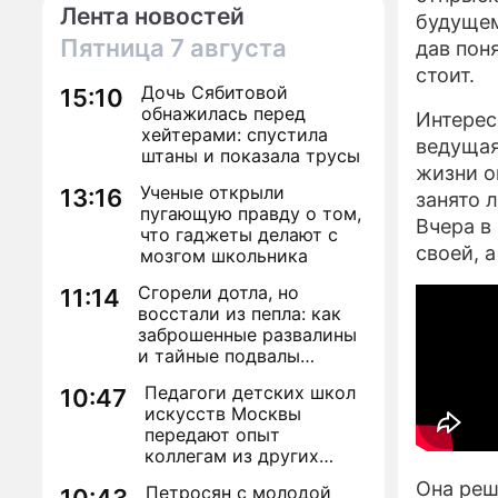
Лента новостей
будущем
Пятница
7 августа
дав пон
стоит.
Дочь Сябитовой
15:10
обнажилась перед
Интерес
хейтерами: спустила
ведущая
штаны и показала трусы
жизни о
Ученые открыли
13:16
занято 
пугающую правду о том,
Вчера в
что гаджеты делают с
своей, 
мозгом школьника
Сгорели дотла, но
11:14
восстали из пепла: как
заброшенные развалины
и тайные подвалы
столицы обрели вторую
Педагоги детских школ
10:47
жизнь
искусств Москвы
передают опыт
коллегам из других
регионов
Она реш
Петросян с молодой