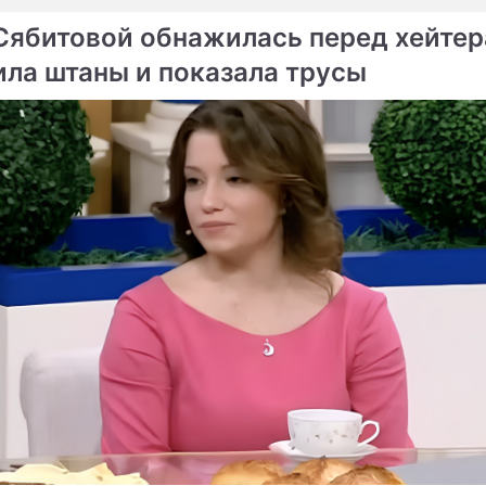
Сябитовой обнажилась перед хейтер
ила штаны и показала трусы
епортаж
 Барановская, Муцениеце: женщины, добившиес
ности после развода