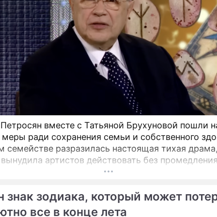
 Петросян вместе с Татьяной Брухуновой пошли н
 меры ради сохранения семьи и собственного здо
м семействе разразилась настоящая тихая драма
 вынудила артистов действовать без промедления
н знак зодиака, который может поте
ютно все в конце лета