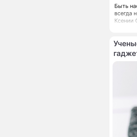
13:27
Ильи Пророка на
Быть на
Новгородском подворье
всегда 
завершена – Мэр
Ксении 
Москвы
"Совершила полнейшую
12:08
глупость!": разъяренная
Волочкова публично
Учены
унизила дочь и зятя
гадже
Уехавшая из России
10:55
Пугачева перенесла
тяжелейшую операцию
Неожиданно всплыла
09:28
пикантная причина
развода Паулины
Андреевой и Федора
Бондарчука
Огонь с небес сожжет
00:22
урожай и дом:
страшный запрет 6
августа, о котором
молчат старики
От Преснякова до
18:13