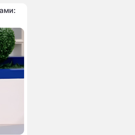
ами:
я