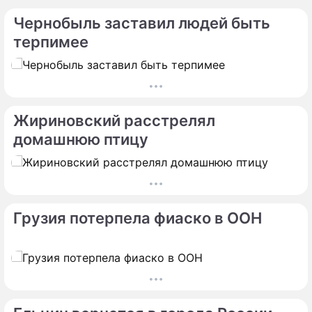
Чернобыль заставил людей быть
терпимее
Жириновский расстрелял
домашнюю птицу
По теме
Продолжение: Малышева
рассказала о пользе и вреде
молочных продуктов для
Грузия потерпела фиаско в ООН
организма
"С похмелья": извращенец Панин