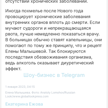
отсутствии хронических заболеваний.
Иногда похмелье после Нового года
провоцирует хронические заболевания
внутренних органов вплоть до смерти. Если
мучают судороги и непрекращающаяся
рвота, лучше немедленно показаться врачу.
В больницах обычно ставят капельницы, они
помогают по тому же принципу, что и рецепт
Елены Малышевой. Так блокируются
последствия обезвоживания организма,
ведь алкоголь оказывает диуретический
эффект.
Шоу-бизнес в Telegram
1 января 2023, 04:15
Елена Малышева. Фото: Anatoly Lomohov/Russian
Look/www.globallookpress.com
Екатерина Ежова