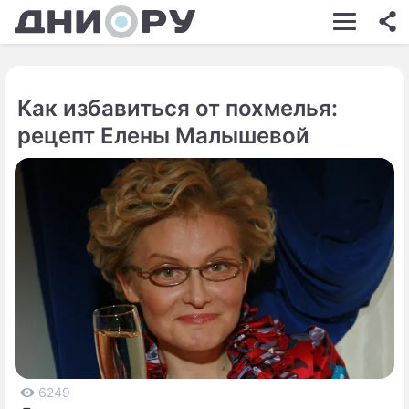
ШОУ-БИЗНЕС
АВТО
Как избавиться от похмелья:
КИНО
рецепт Елены Малышевой
НЕДВИЖИМОСТЬ
ЗДОРОВЬЕ
ЭКОНОМИКА
ПРОИСШЕСТВИЯ
СОННИК
СТИЛЬ ЖИЗНИ
СЕРИАЛЫ
6249
ИГРЫ