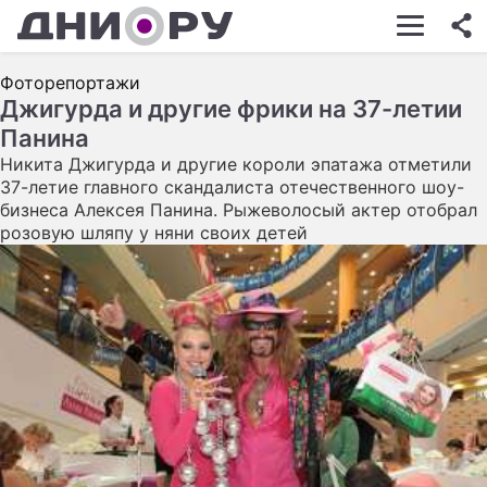
ШОУ-БИЗНЕС
Фоторепортажи
АВТО
Джигурда и другие фрики на 37-летии
Панина
КИНО
Никита Джигурда и другие короли эпатажа отметили
НЕДВИЖИМОСТЬ
37-летие главного скандалиста отечественного шоу-
бизнеса Алексея Панина. Рыжеволосый актер отобрал
ЗДОРОВЬЕ
розовую шляпу у няни своих детей
ЭКОНОМИКА
ПРОИСШЕСТВИЯ
СОННИК
СТИЛЬ ЖИЗНИ
СЕРИАЛЫ
ИГРЫ