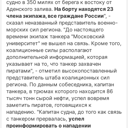
судно в 350 милях от берега к востоку от
Аденского залива.
На борту находятся 23
ПРЕСС-РЕЛИЗЫ
члена экипажа, все граждане России
", -
О ПРОЕКТЕ
сказал неназванный представитель военно-
морских сил региона. "До настоящего
времени экипаж танкера "Московский
университет" не вышел на связь. Кроме того,
коалиционные силы располагают
дополнительной информацией, которая
указывает на то, что танкер захвачен
пиратами", - отметил высокопоставленный
представитель штаба коалиционных сил
региона. По данным собеседника, капитан
танкера, в трюмах которого находится 86
тысяч тонн сырой нефти, успел вовремя
заметить пиратов, готовящихся к
нападению. "Капитан судна, до того как связь
с танкером прервалась,
успел
проинформировать о нападении