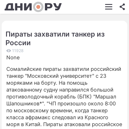
ШОУ-БИЗНЕС
АВТО
Пираты захватили танкер из
КИНО
России
НЕДВИЖИМОСТЬ
11928
None
ЗДОРОВЬЕ
Сомалийские пираты захватили российский
ЭКОНОМИКА
танкер "Московский университет" с 23
ПРОИСШЕСТВИЯ
моряками на борту. На помощь
атакованному судну направился большой
СОННИК
противолодочный корабль (БПК) "Маршал
Шапошников*". "ЧП произошло около 8:00
СТИЛЬ ЖИЗНИ
по московскому времени, когда танкер
СЕРИАЛЫ
класса афрамакс следовал из Красного
моря в Китай. Пираты атаковали российское
ИГРЫ