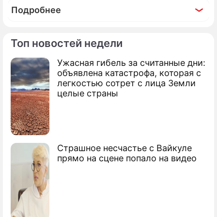
Подробнее
Топ новостей недели
Ужасная гибель за считанные дни:
По теме
объявлена катастрофа, которая с
легкостью сотрет с лица Земли
Пираты напали на французское военное
целые страны
судно
Пираты захватили испанское судно
Корабль с украинцами отбил атаку
Страшное несчастье с Вайкуле
пиратов
прямо на сцене попало на видео