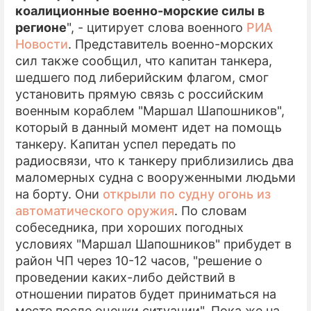
коалиционные военно-морские силы в
регионе
", - цитирует слова военного
РИА
Новости
. Представитель военно-морских
сил также сообщил, что капитан танкера,
шедшего под либерийским флагом, смог
установить прямую связь с российским
военным кораблем "Маршал Шапошников",
который в данный момент идет на помощь
танкеру. Капитан успел передать по
радиосвязи, что к танкеру приблизились два
маломерных судна с вооруженными людьми
на борту. Они
открыли по судну огонь из
автоматического оружия
. По словам
собеседника, при хороших погодных
условиях "Маршал Шапошников" прибудет в
район ЧП через 10-12 часов, "решение о
проведении каких-либо действий в
отношении пиратов будет приниматься на
месте после оценки ситуации". Пока же на