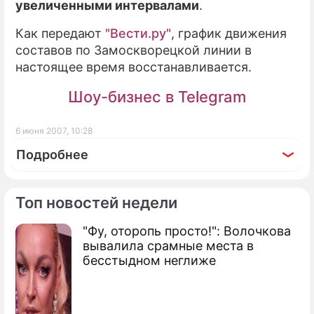
увеличенными интервалами
.
ПРЕСС-РЕЛИЗЫ
Как передают
"Вести.ру"
, график движения
составов по Замоскворецкой линии в
О ПРОЕКТЕ
настоящее время восстанавливается.
Шоу-бизнес в Telegram
6 июня 2007, 10:28
Подробнее
Топ новостей недели
"Фу, оторопь просто!": Волочкова
По теме
вывалила срамные места в
бесстыдном неглиже
Станции "Арбатская" вернут давний
облик