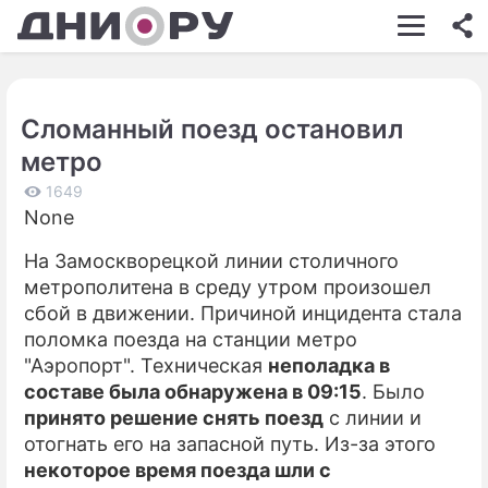
ШОУ-БИЗНЕС
АВТО
Сломанный поезд остановил
КИНО
метро
НЕДВИЖИМОСТЬ
1649
None
ЗДОРОВЬЕ
На Замоскворецкой линии столичного
ЭКОНОМИКА
метрополитена в среду утром произошел
ПРОИСШЕСТВИЯ
сбой в движении. Причиной инцидента стала
поломка поезда на станции метро
СОННИК
"Аэропорт". Техническая
неполадка в
составе была обнаружена в 09:15
. Было
СТИЛЬ ЖИЗНИ
принято решение снять поезд
с линии и
СЕРИАЛЫ
отогнать его на запасной путь. Из-за этого
некоторое время поезда шли с
ИГРЫ