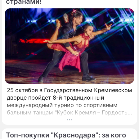
странами!
25 октября в Государственном Кремлевском
дворце пройдет 8-й традиционный
международный турнир по спортивным
бальным танцам "Кубок Кремля – Гордость
России!". Турнир с таким названием вот уже
четвертый год проводит Станислав Попов,
Топ-покупки "Краснодара": за кого
президент Российского Танцевального