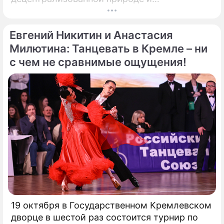
безграничной функциональности Биткойн
предлагает компаниям захватывающие
Евгений Никитин и Анастасия
возможности для расширения своего
присутствия. Однако наряду с
Милютина: Танцевать в Кремле – ни
преимуществами возникают и серьезные
с чем не сравнимые ощущения!
проблемы, особенно в нормативно-
правовой сфере. Понимание этих
препятствий имеет важное значение для
предприятий, рассматривающих
возможность внедрения Биткойна.
19 октября в Государственном Кремлевском
дворце в шестой раз состоится турнир по