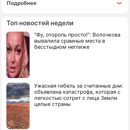
Подробнее
Топ новостей недели
"Фу, оторопь просто!": Волочкова
По теме
вывалила срамные места в
бесстыдном неглиже
Ющенко обещает вернуть долги
Украина просит "Газпром" об отсрочке
Ющенко признался в великой любви к
России
Ужасная гибель за считанные дни:
объявлена катастрофа, которая с
легкостью сотрет с лица Земли
целые страны