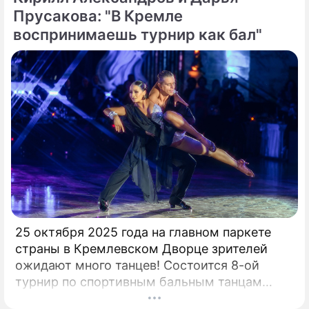
суммы.
Прусакова: "В Кремле
воспринимаешь турнир как бал"
25 октября 2025 года на главном паркете
страны в Кремлевском Дворце зрителей
ожидают много танцев! Состоится 8-ой
турнир по спортивным бальным танцам
"Кубок Кремля – Гордость России!". Будет