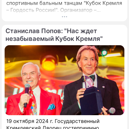
спортивным бальным танцам "Кубок Кремля
– Гордость России!". Организатор –
президент Российского танцевального
союза, заслуженный деятель искусств РФ,
Станислав Попов: "Нас ждет
народный артист России Станислав Попов.
незабываемый Кубок Кремля"
19 октября 2024 г. Государственный
Кремлевский Дворец гостеприимно