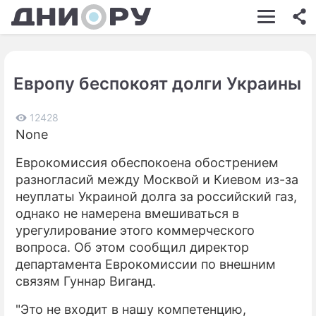
ШОУ-БИЗНЕС
АВТО
Европу беспокоят долги Украины
КИНО
НЕДВИЖИМОСТЬ
12428
None
ЗДОРОВЬЕ
Еврокомиссия обеспокоена обострением
ЭКОНОМИКА
разногласий между Москвой и Киевом из-за
неуплаты Украиной долга за российский газ,
ПРОИСШЕСТВИЯ
однако не намерена вмешиваться в
урегулирование этого коммерческого
СОННИК
вопроса. Об этом сообщил директор
СТИЛЬ ЖИЗНИ
департамента Еврокомиссии по внешним
связям Гуннар Виганд.
СЕРИАЛЫ
"Это не входит в нашу компетенцию,
ИГРЫ